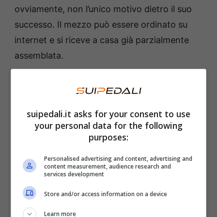
ovviamente, non l’unico motivo dietro il suo
successo. Il mezzo può essere ordinato su
internet e si riceve a casa già parzialmente
assemblata.
A muoverla c’è un
motore brushless, che
garantisce una potenza massima di 740 W
e
suipedali.it asks for your consent to use
una coppia di 57 Nm, utili per raggiungere
your personal data for the following
una
velocità massima di 25 km/h.
purposes:
La potenza erogata, poi, è configurabile in
Personalised advertising and content, advertising and
content measurement, audience research and
cinque diversi step di assistenza. In questo
services development
modo si possono percorrere molti chilometri
Store and/or access information on a device
senza accusare la fatica e inoltre, al massimo
Learn more