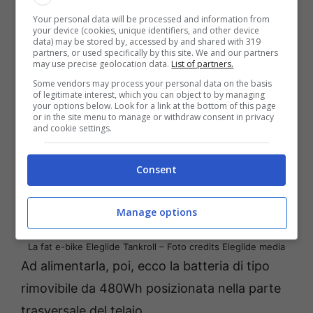
livello, pedalare è praticamente inutile se non
Your personal data will be processed and information from
per azionare il motore elettrico.
your device (cookies, unique identifiers, and other device
data) may be stored by, accessed by and shared with 319
partners, or used specifically by this site. We and our partners
may use precise geolocation data.
List of partners.
Some vendors may process your personal data on the basis
of legitimate interest, which you can object to by managing
your options below. Look for a link at the bottom of this page
or in the site menu to manage or withdraw consent in privacy
and cookie settings.
Consent
Manage options
La fat e-bike Eleglide Tankroll – Foto credits Eleglide media
Ad alimentarla, poi, ecco la batteria di tipo
rimovibile da 480Wh posizionata nella parte
trasversale del telaio.