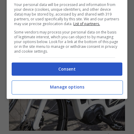
possibile quando la bici elettrica viene
Your personal data will be processed and information from
your device (cookies, unique identifiers, and other device
impostata in modalità Eco
– quella che fa
data) may be stored by, accessed by and shared with 319
partners, or used specifically by this site. We and our partners
risparmiare al massimo l’energia – ossia
may use precise geolocation data.
List of partners.
quando il motore partecipa al massimo per il
Some vendors may process your personal data on the basis
of legitimate interest, which you can object to by managing
50% della spinta.
your options below. Look for a link at the bottom of this page
or in the site menu to manage or withdraw consent in privacy
and cookie settings.
Consent
Manage options