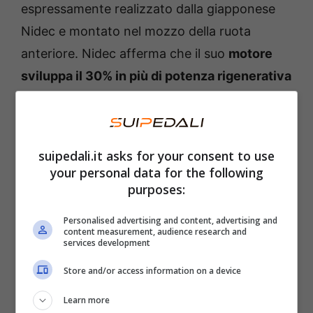
espressamente realizzato dalla giapponese
Nidec e montato nel mozzo della ruota
anteriore. Nidec afferma che il suo
motore
sviluppa il 30% in più di potenza rigenerativa
rispetto ad altri motori
, offrendo
un’efficienza di recupero dell’energia leader
del settore.
suipedali.it asks for your consent to use
your personal data for the following
Proprio nel recupero dell’energia prodotta sta
purposes:
la grande novità rivoluzionaria che permette
Personalised advertising and content, advertising and
al modello in questione di avere un’autonomia
content measurement, audience research and
services development
praticamente illimitata. L’ebike Feremo,
Store and/or access information on a device
quindi, potrebbe arrivare, secondo l’azienda,
a un’
autonomia di 1.000 km che sarebbe
Learn more