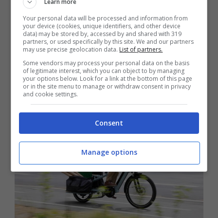
Learn more
in grado di passare automaticamente da una
Your personal data will be processed and information from
all’altra aumentando così l’autonomia. Il tutto
your device (cookies, unique identifiers, and other device
data) may be stored by, accessed by and shared with 319
accompagnato da un cambio Shimano Deore
partners, or used specifically by this site. We and our partners
may use precise geolocation data.
List of partners.
a 10 velocità.
Some vendors may process your personal data on the basis
of legitimate interest, which you can object to by managing
your options below. Look for a link at the bottom of this page
Decathlon Longtail R500
or in the site menu to manage or withdraw consent in privacy
and cookie settings.
Consent
Manage options