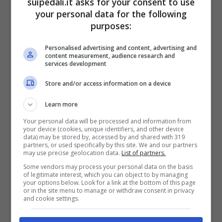
suipedali.it asks for your consent to use
geometrie, inclusa la lunghezza del fodero
your personal data for the following
purposes:
basso, sia studiato per la specifica taglia di
ogni telaio, così da garantire a tutti i ciclisti di
Personalised advertising and content, advertising and
content measurement, audience research and
ottenere le stesse prestazioni.
services development
Store and/or access information on a device
Learn more
Your personal data will be processed and information from
your device (cookies, unique identifiers, and other device
data) may be stored by, accessed by and shared with 319
partners, or used specifically by this site. We and our partners
may use precise geolocation data.
List of partners.
Some vendors may process your personal data on the basis
of legitimate interest, which you can object to by managing
your options below. Look for a link at the bottom of this page
or in the site menu to manage or withdraw consent in privacy
Cannondale Moterra SL – Foto credits Cannondale media
and cookie settings.
A spingere la nuova e-bike, poi, c’è una