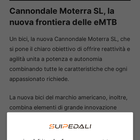
Cannondale Moterra SL, la
nuova frontiera delle eMTB
Un bici, la nuova Cannondale Moterra SL, che
si pone il chiaro obiettivo di offrire reattività e
agilità unita a potenza e autonomia
combinando tutte le caratteristiche che ogni
appassionato richiede.
La nuova bici del marchio americano, inoltre,
combina elementi di grande innovazione
come, ad esempio, la
tecnologia Proportional
Response di Cannondale
che consente che
tutto, dalla cinematica delle sospensioni alle