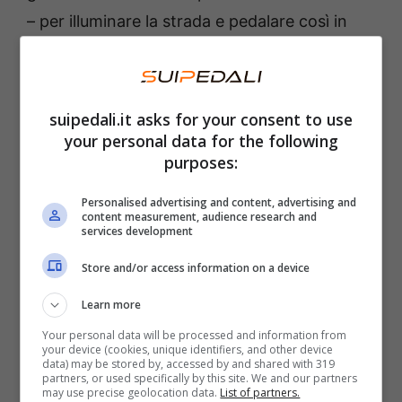
– per illuminare la strada e pedalare così in
sicurezza gustandosi così la notte e il cielo
stellato sopra la testa.
suipedali.it asks for your consent to use
your personal data for the following
purposes:
Personalised advertising and content, advertising and
content measurement, audience research and
services development
Store and/or access information on a device
Learn more
Your personal data will be processed and information from
your device (cookies, unique identifiers, and other device
Bici di notte – Foto Shutterstock | di s8
data) may be stored by, accessed by and shared with 319
partners, or used specifically by this site. We and our partners
Le Bike Night, giunte ormai alla decima
may use precise geolocation data.
List of partners.