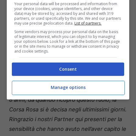
per il racconto delle eccellenze italiane e
Your personal data will be processed and information from
your device (cookies, unique identifiers, and other device
possa allo stesso tempo contribuire alla
data) may be stored by, accessed by and shared with 319
partners, or used specifically by this site. We and our partners
crescita dell’export. Nel Presidente Urbano
may use precise geolocation data.
List of partners.
Some vendors may process your personal data on the basis
Cairo abbiamo trovato un alleato che ha
of legitimate interest, which you can object to by managing
your options below. Look for a link at the bottom of this page
sposato questo tema”.
or in the site menu to manage or withdraw consent in privacy
and cookie settings.
Urbano Cairo, Presidente di RCS
Consent
MediaGroup:
“Il Giro d’Italia è partito oggi nel
migliore dei modi, in una sede straordinaria
Manage options
come quella della Venaria Reale. Negli ultimi
8 anni, da quando ricopro questo ruolo, la
Corsa Rosa si è decisa negli ultimissimi giorni.
Ringrazio i nostri Partner qui presenti per la
sensibilità che hanno avuto nell’aver capito le