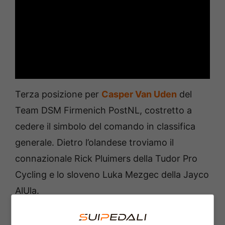
Terza posizione per
Casper Van Uden
del
Team DSM Firmenich PostNL, costretto a
cedere il simbolo del comando in classifica
generale. Dietro l’olandese troviamo il
connazionale Rick Pluimers della Tudor Pro
Cycling e lo sloveno Luka Mezgec della Jayco
AlUla.
Sesto il primo degli italiani
Matteo Moschetti