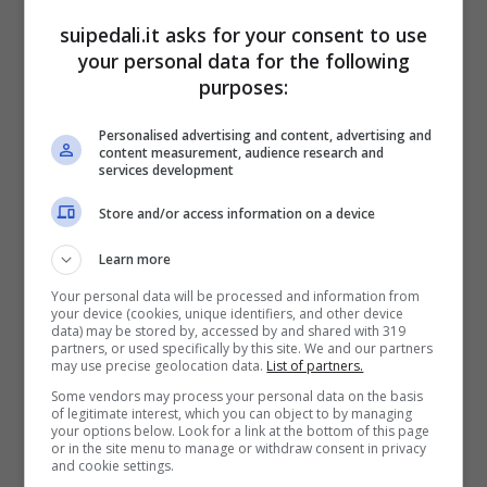
della Q36.5, bravo a mettere le proprie ruote
suipedali.it asks for your consent to use
your personal data for the following
davanti a quelle di
Davide Cimolai
della
purposes:
Cofidis, staccato però tre secondi dal gruppo
di testa. Completano la top-ten il norvegese
Personalised advertising and content, advertising and
content measurement, audience research and
Soren Waerenskjold
della Uno-X Mobility, il
services development
portoghese
Rui Oliveira
della UAE Team
Store and/or access information on a device
Emirates e il francese
Emiliene Jeannière
Learn more
della TotalEnergies.
Your personal data will be processed and information from
your device (cookies, unique identifiers, and other device
AlUla Tour: classifica generale
data) may be stored by, accessed by and shared with 319
partners, or used specifically by this site. We and our partners
may use precise geolocation data.
List of partners.
Cambia anche la classifica generale all’AlUla
Some vendors may process your personal data on the basis
of legitimate interest, which you can object to by managing
Tour con Merlier che balza al primo posto e
your options below. Look for a link at the bottom of this page
or in the site menu to manage or withdraw consent in privacy
vestirà domani la maglia di leader nell’ultima
and cookie settings.