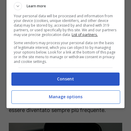
Learn more
dispositivi Android ad avere più spesso
Your personal data will be processed and information from
questo
problema
. Si tratta di un bug che
your device (cookies, unique identifiers, and other device
data) may be stored by, accessed by and shared with 319
disattiva il microfono
quando si passa da
partners, or used specifically by this site. We and our partners
may use precise geolocation data.
List of partners.
un’applicazione all’altra o quando lo schermo
Some vendors may process your personal data on the basis
si oscura temporaneamente.
of legitimate interest, which you can object to by managing
your options below. Look for a link at the bottom of this page
or in the site menu to manage or withdraw consent in privacy
and cookie settings.
Questo
malfunzionamento
fa sì che i
messaggi vocali risultino
muti
una volta
Consent
inviati. Questo nonostante il sistema sembri
indicare che tutto sia funzionando
Manage options
correttamente. Il fatto è questo bug sembra
essere diventato sempre più frequente.