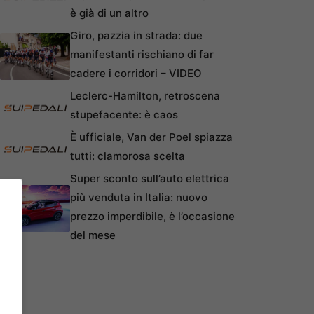
è già di un altro
Giro, pazzia in strada: due
manifestanti rischiano di far
cadere i corridori – VIDEO
Leclerc-Hamilton, retroscena
stupefacente: è caos
È ufficiale, Van der Poel spiazza
tutti: clamorosa scelta
Super sconto sull’auto elettrica
più venduta in Italia: nuovo
prezzo imperdibile, è l’occasione
del mese