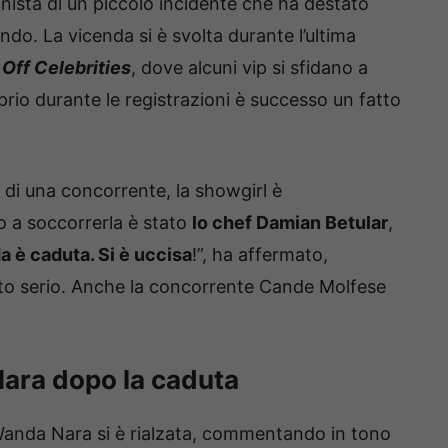
ista di un piccolo incidente che ha destato
do. La vicenda si è svolta durante l’ultima
Off Celebrities
, dove alcuni vip si sfidano a
oprio durante le registrazioni è successo un fatto
 di una concorrente, la showgirl è
o a soccorrerla è stato
lo chef Damian Betular
,
 è caduta. Si è uccisa
!”, ha affermato,
to serio. Anche la concorrente Cande Molfese
ara dopo la caduta
 Wanda Nara si è rialzata, commentando in tono