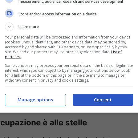
measurement, audience research and services development
Store and/or access information on a device
Learn more
Your personal data will be processed and information from your device
(cookies, unique identifiers, and other device data) may be stored by,
ardi
(i due hanno annunciato di essere tornati
accessed by and shared with 319 partners, or used specifically by this
site. We and our partners may use precise geolocation data.
List of
 la sua
brillante carriera televisiva
. Pochi sanno
partners.
lla, Wanda Nara sta coltivando la sua passione
Some vendors may process your personal data on the basis of legitimate
interest, which you can object to by managing your options below. Look
for a link at the bottom of this page or in the site menu to manage or
withdraw consent in privacy and cookie settings.
ice) del talent show
Ballando con le stelle
. In
Manage options
Consent
asterchef
.
upazione è alle stelle