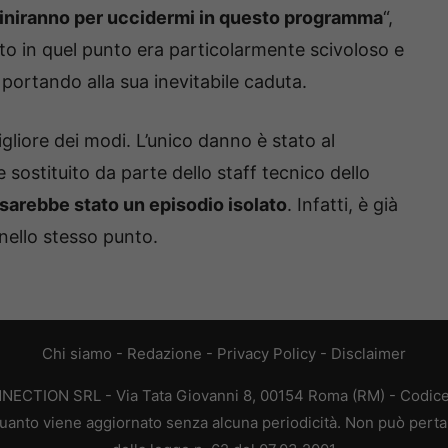
iniranno per uccidermi in questo programma
“,
o in quel punto era particolarmente scivoloso e
, portando alla sua inevitabile caduta.
migliore dei modi. L’unico danno è stato al
sostituito da parte dello staff tecnico dello
sarebbe stato un episodio isolato
. Infatti, è già
ello stesso punto.
Chi siamo
-
Redazione
-
Privacy Policy
-
Disclaimer
ONNECTION SRL - Via Tata Giovanni 8, 00154 Roma (RM) - Codice 
n quanto viene aggiornato senza alcuna periodicità. Non può perta