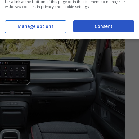
for a link at the bottom of this page or in the site menu to manage or
withdraw consent in privacy and cookie settings.
Manage options
Consent