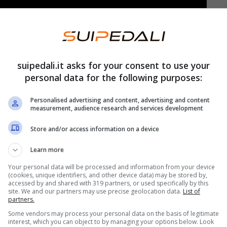
swagen ID.Buzz GTX è quella che non si vede. A
suipedali.it asks for your consent to use your
owertrain composto da due diversi motori elettrici
personal data for the following purposes:
e 4Motion, per un’
accelerazione da 0 a 100
velocità massima limitata elettronicamente a
Personalised advertising and content, advertising and content
measurement, audience research and services development
Store and/or access information on a device
eria
, con la possibilità di scegliere la versione da
Learn more
X) e quella da 86 kWh, che invece muove la ID.7
Your personal data will be processed and information from your device
(cookies, unique identifiers, and other device data) may be stored by,
ica, invece, il mezzo supporta quella rapida fino
accessed by and shared with 319 partners, or used specifically by this
site. We and our partners may use precise geolocation data.
List of
uti per passare dal 10 all’80%.
partners.
Some vendors may process your personal data on the basis of legitimate
interest, which you can object to by managing your options below. Look