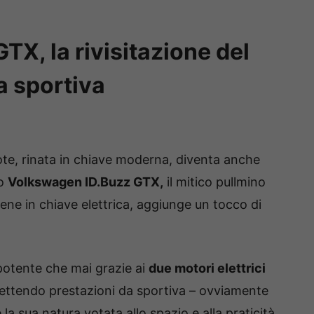
X, la rivisitazione del
a sportiva
ote, rinata in chiave moderna, diventa anche
co
Volkswagen ID.Buzz GTX,
il mitico pullmino
ene in chiave elettrica, aggiunge un tocco di
iù potente che mai grazie ai
due motori elettrici
ttendo prestazioni da sportiva – ovviamente
la sua natura votata allo spazio e alla praticità.