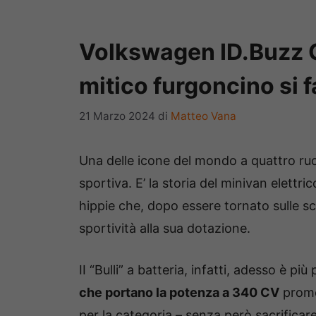
Volkswagen ID.Buzz GT
mitico furgoncino si f
21 Marzo 2024
di
Matteo Vana
Una delle icone del mondo a quattro ru
sportiva. E’ la storia del minivan elettri
hippie che, dopo essere tornato sulle sc
sportività alla sua dotazione.
II “Bulli” a batteria, infatti, adesso è p
che portano la potenza a 340 CV
prome
per la categoria – senza però sacrificare 