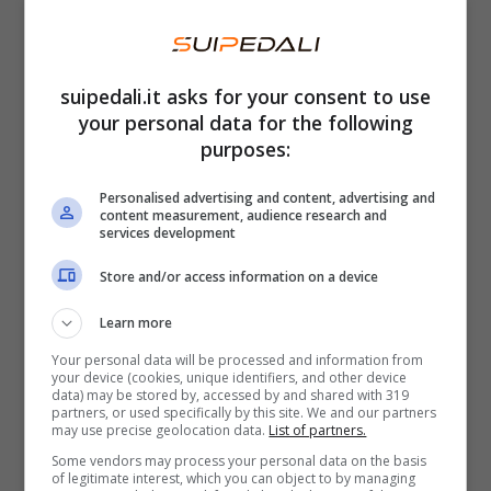
suipedali.it asks for your consent to use
your personal data for the following
purposes:
Personalised advertising and content, advertising and
content measurement, audience research and
services development
Store and/or access information on a device
La nuova batteria rapida VMoto – Foto credits VMoto media
Learn more
La nuova batteria a ricarica rapida, inoltre,
Your personal data will be processed and information from
your device (cookies, unique identifiers, and other device
potrà aiutare i clienti B2B a ridurre i tempi di
data) may be stored by, accessed by and shared with 319
partners, or used specifically by this site. We and our partners
fermo moto nel settore delle consegne
o gli
may use precise geolocation data.
List of partners.
Some vendors may process your personal data on the basis
heavy users, mentre la batteria speed rimarrà
of legitimate interest, which you can object to by managing