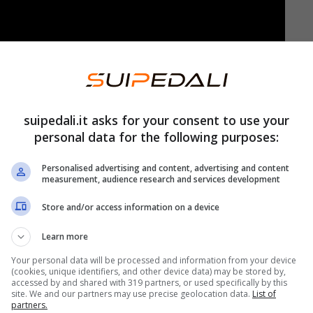
suipedali.it asks for your consent to use your
personal data for the following purposes:
Personalised advertising and content, advertising and content
measurement, audience research and services development
Store and/or access information on a device
Learn more
Your personal data will be processed and information from your device
ccolo: ci sono anche le foto
(cookies, unique identifiers, and other device data) may be stored by,
accessed by and shared with 319 partners, or used specifically by this
site. We and our partners may use precise geolocation data.
List of
partners.
esso al volante di
una Ferrari 296 GT3
in