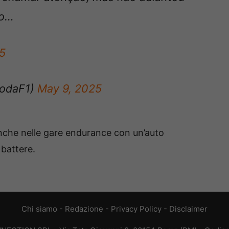
to…
5
iodaF1)
May 9, 2025
anche nelle gare endurance con un’auto
 battere.
Chi siamo
-
Redazione
-
Privacy Policy
-
Disclaimer