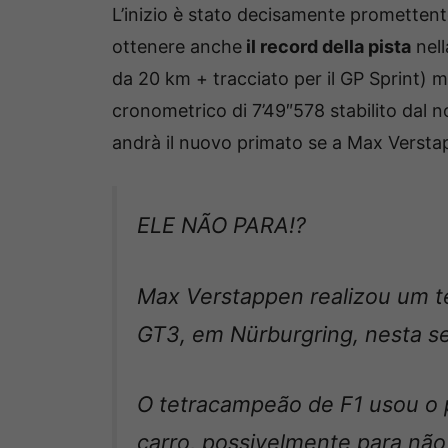
L’inizio è stato decisamente promettente
ottenere anche
il record della pista
nell
da 20 km + tracciato per il GP Sprint) m
cronometrico di 7’49″578 stabilito dal 
andrà il nuovo primato se a Max Verst
ELE NÃO PARA!?
Max Verstappen realizou um t
GT3, em Nürburgring, nesta se
O tetracampeão de F1 usou o
carro, possivelmente para nã