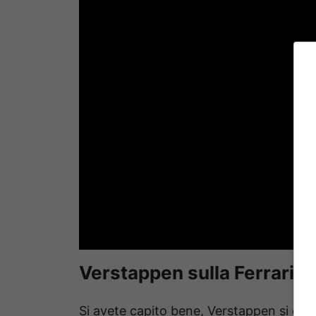
Verstappen sulla Ferrari, e
Si avete capito bene, Verstappen si è m