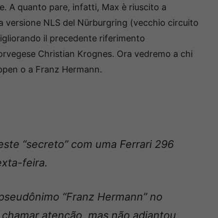
. A quanto pare, infatti, Max è riuscito a
a versione NLS del Nürburgring (vecchio circuito
igliorando il precedente riferimento
norvegese Christian Krognes. Ora vedremo a chi
appen o a Franz Hermann.
este “secreto” com uma Ferrari 296
xta-feira.
 pseudônimo “Franz Hermann” no
o chamar atenção, mas não adiantou