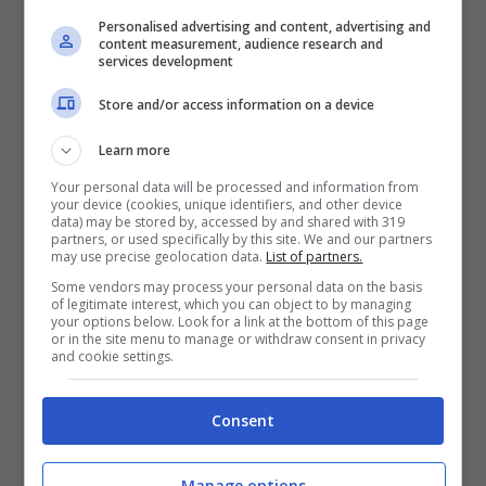
Personalised advertising and content, advertising and
siamo sbloccati speriamo che continui così.
content measurement, audience research and
services development
Era una fuga ben composta da diversi nomi
importanti. In salita ho visto Alaphilippe che
Store and/or access information on a device
attaccava mentre io preferivo gestirmi e
Learn more
salire il più regolare possibile per poi fare uno
Your personal data will be processed and information from
sprint al Gpm in modo da rientrare. Poi
your device (cookies, unique identifiers, and other device
data) may be stored by, accessed by and shared with 319
sapevo che in discesa me la cavo
partners, or used specifically by this site. We and our partners
may use precise geolocation data.
List of partners.
abbastanza bene. A circa 30 km dall’arrivo è
Some vendors may process your personal data on the basis
of legitimate interest, which you can object to by managing
arrivato un bel nubifragio in discesa quindi ho
your options below. Look for a link at the bottom of this page
or in the site menu to manage or withdraw consent in privacy
preferito prenderla davanti e attaccare per
and cookie settings.
vedere se riuscivo a fare la differenza.
Sapevo le difficoltà di alcuni corridori e
Consent
abbiamo giocato in modo offensivo
”.
Manage options