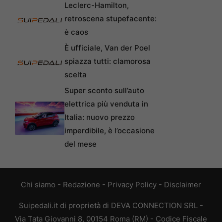
Leclerc-Hamilton,
retroscena stupefacente:
è caos
È ufficiale, Van der Poel
spiazza tutti: clamorosa
scelta
Super sconto sull’auto
elettrica più venduta in
Italia: nuovo prezzo
imperdibile, è l’occasione
del mese
Chi siamo
-
Redazione
-
Privacy Policy
-
Disclaimer
Suipedali.it di proprietà di DEVA CONNECTION SRL -
Via Tata Giovanni 8, 00154 Roma (RM) - Codice Fiscale