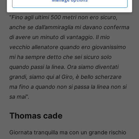
Vendrame
ha capito che ce l’avrebbe fatta
.
“
Fino agli ultimi 500 metri non ero sicuro,
anche se dall’ammiraglia mi davano conferma
di avere un minuto di vantaggio. Il mio
vecchio allenatore quando ero giovanissimo
mi ha sempre detto che sei sicuro solo
quando passi la linea. Ora siamo diventati
grandi, siamo qui al Giro, è bello scherzare
ma fino a quando non si passa la linea non si
sa mai
”.
Thomas cade
Giornata tranquilla ma con un grande rischio