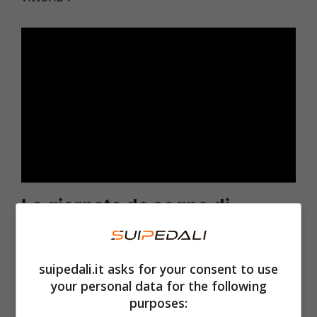
La giornata da sogno di
Vendrame
suipedali.it asks for your consent to use
E
ancora
. “
La vittoria mi mancava da
your personal data for the following
parecchi anni ed era abbastanza frustrante
purposes:
ottenere tutti questi piazzamenti. Ora che ci