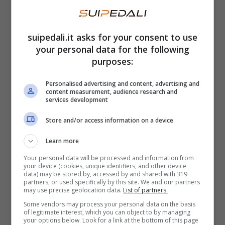
argentina.
Che cosa è successo in
particolare?
suipedali.it asks for your consent to use
your personal data for the following
Nico Gonzales e l’affare
purposes:
saltato con l’Inter: che cosa è
Personalised advertising and content, advertising and
content measurement, audience research and
successo
services development
Store and/or access information on a device
L’addio alla Fiorentina è stato difficile per
Gonzalez
, per cui è stato doloroso lasciare la
Learn more
città dove ha giocato per molti anni e dove è
Your personal data will be processed and information from
your device (cookies, unique identifiers, and other device
cresciuto. Tuttavia, la possibilità di giocare
data) may be stored by, accessed by and shared with 319
partners, or used specifically by this site. We and our partners
per una squadra di primo piano come la
may use precise geolocation data.
List of partners.
Juventus è stata una sfida personale molto
Some vendors may process your personal data on the basis
of legitimate interest, which you can object to by managing
intrigante e alla fine ha scelto di trasferirsi a
your options below. Look for a link at the bottom of this page