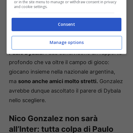
or in the site menu to manage or withdraw consent in privacy
Torino.
Tra le opzioni che erano balenate
and cookie settings.
c’era appunto anche all’Inter.
Consent
La scelta tra Juventus e l’Inter ha visto però
Manage options
lo zampino di un altro giocatore, ovvero di
Paulo Dybala
. I due condividono un rapporto
profondo che va oltre il campo di gioco:
giocano insieme nella nazionale argentina,
ma
sono anche amici molto stretti.
Gonzalez
avrebbe dunque ascoltato il parere di Dybala
nello scegliere.
Nico Gonzalez non sarà
all’Inter: tutta colpa di Paulo