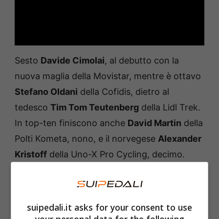
Sesto
Davide Cimolai
, al debutto con la
nuova maglia della Movistar, mentre è ottavo
Stefano Oldani
della Cofidis, dietro al
tedesco
Tim Tom Teutenberg
della Lidl Trek.
In top-ten finiscono anche
David Martin
della
Polti Kometa, nono, e il norvegese
Alexander
Kristoff
della Uno-X Pro Cycling, decimo.
Tra i grandi protagonisti di giornata anche
Riccardo Lucca
della VF Group Bardiani CSF
suipedali.it asks for your consent to use
Faizané, in fuga fin dai primissimi chilometri
your personal data for the following