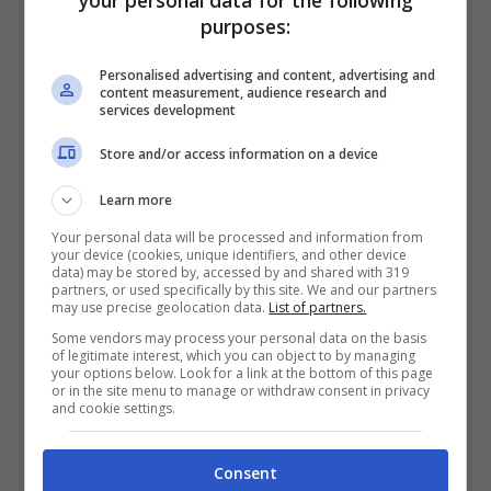
purposes:
di corsa, bravo a resistere al ritorno del
gruppo fino agli ultimi chilometri. Insieme
Personalised advertising and content, advertising and
content measurement, audience research and
all’azzurro anche
Victor Vercouille
del Team
services development
Flanders Baloise,
Edgar Curto
della Illes
Store and/or access information on a device
Balears Arabay Cycling e
Ethan Craine
della
Project Echelon Racing.
Learn more
Your personal data will be processed and information from
your device (cookies, unique identifiers, and other device
Chi è Paul Magnier, vincitore
data) may be stored by, accessed by and shared with 319
partners, or used specifically by this site. We and our partners
del Trofeo Ses Salines-
may use precise geolocation data.
List of partners.
Some vendors may process your personal data on the basis
Felanitx
of legitimate interest, which you can object to by managing
your options below. Look for a link at the bottom of this page
or in the site menu to manage or withdraw consent in privacy
Il francese
Paul Magnier
nasce in
Francia
il
and cookie settings.
14 aprile 2004
con le stigmate del campione.
Consent
La sua è una crescita repentina, l’esplosione