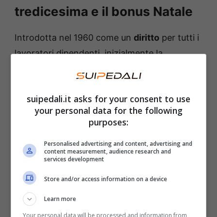
tredicesima e il bonus Natale
Introdotta nel 1960 come un
diritto
per tutti i
lavoratori dipendenti, inizialmente la
tredicesima era riservata a coloro impiegati
nel settore industriali. Poi è diventato un
suipedali.it asks for your consent to use
beneficio quasi universale
. Essa infatti
your personal data for the following
spetta solo ai lavoratori dipendenti. Non la
purposes:
percepiscono dunque i lavoratori autonomi, i
Personalised advertising and content, advertising and
liberi professionisti con partita Iva, gli stagisti
content measurement, audience research and
services development
o chi percepisce un sussidio.
Store and/or access information on a device
Quest’anno la tredicesima arriva però dopo il
Learn more
solito. Si tratta di una banale questione legata
Your personal data will be processed and information from