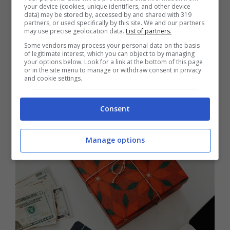
al calendario. Essendo il 1 dicembre una
your device (cookies, unique identifiers, and other device
data) may be stored by, accessed by and shared with 319
domenica, il suo pagamento slitterà di un solo
partners, or used specifically by this site. We and our partners
may use precise geolocation data.
List of partners.
giorno per i
pensionati
. Per i
dipendenti
Some vendors may process your personal data on the basis
pubblici
sarà necessario invece attendere tra
of legitimate interest, which you can object to by managing
your options below. Look for a link at the bottom of this page
il 14 e il 16 dicembre. Per chi lavora nel
or in the site menu to manage or withdraw consent in privacy
and cookie settings.
settore privato
l’attesa sarà più lunga: fino al
20 dicembre.
Consent
Manage options