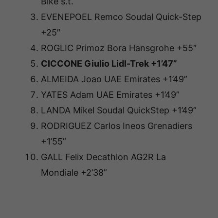
Bike s.t.
EVENEPOEL Remco Soudal Quick-Step
+25″
ROGLIC Primoz Bora Hansgrohe +55″
CICCONE Giulio Lidl-Trek +1’47”
ALMEIDA Joao UAE Emirates +1’49”
YATES Adam UAE Emirates +1’49”
LANDA Mikel Soudal QuickStep +1’49”
RODRIGUEZ Carlos Ineos Grenadiers
+1’55”
GALL Felix Decathlon AG2R La
Mondiale +2’38”