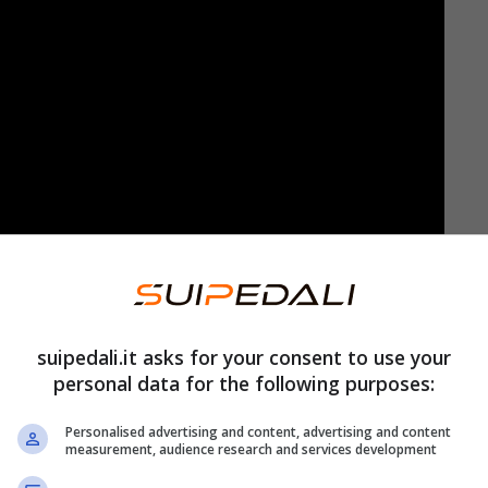
) si attiva in un tratto a lui congeniale,
Cote de Bergères, che viene vinto da
Gianni
sta del secondo sterrato della Cote de Baroville
suipedali.it asks for your consent to use your
personal data for the following purposes:
rsch, Derek Gee, Alexey Lutsenko
(Astana
 Turgis
(Total Energies),
Elmar Reinders
(Jayco
Personalised advertising and content, advertising and content
measurement, audience research and services development
m Van Gils
(Lotto Dstny),
Oier Lazkano e Javer