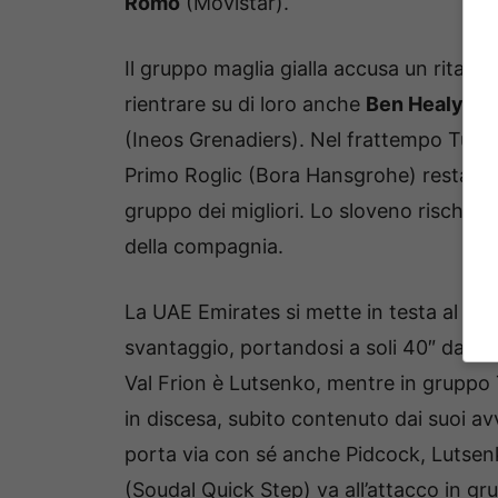
Romo
(Movistar).
Il gruppo maglia gialla accusa un ritardo
rientrare su di loro anche
Ben Healy
(EF
(Ineos Grenadiers). Nel frattempo Turgis
Primo Roglic (Bora Hansgrohe) resta vit
gruppo dei migliori. Lo sloveno rischia g
della compagnia.
La UAE Emirates si mette in testa al gru
svantaggio, portandosi a soli 40″ dai fu
Val Frion è Lutsenko, mentre in gruppo
in discesa, subito contenuto dai suoi a
porta via con sé anche Pidcock, Lutse
(Soudal Quick Step) va all’attacco in g