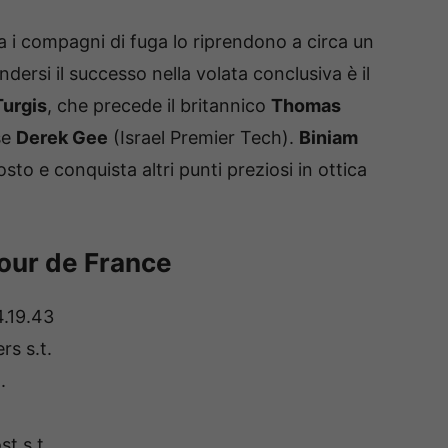
a i compagni di fuga lo riprendono a circa un
ndersi il successo nella volata conclusiva è il
urgis
, che precede il britannico
Thomas
se
Derek Gee
(Israel Premier Tech).
Biniam
to e conquista altri punti preziosi in ottica
Tour de France
.19.43
s s.t.
.
t s.t.