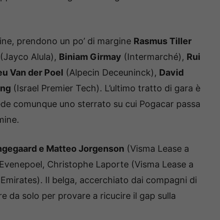
 fine, prendono un po’ di margine
Rasmus Tiller
(Jayco Alula),
Biniam Girmay
(Intermarché),
Rui
eu Van der Poel
(Alpecin Deceuninck),
David
ang
(Israel Premier Tech). L’ultimo tratto di gara è
de comunque uno sterrato su cui Pogacar passa
mine.
ngegaard e Matteo Jorgenson
(Visma Lease a
 Evenepoel, Christophe Laporte (Visma Lease a
mirates). Il belga, accerchiato dai compagni di
re da solo per provare a ricucire il gap sulla