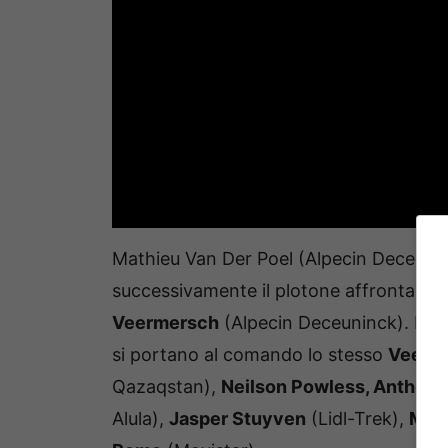
Mathieu Van Der Poel (Alpecin Deceuninck
successivamente il plotone affronta la 
Veermersch
(Alpecin Deceuninck). In vi
si portano al comando lo stesso
Veerme
Qazaqstan),
Neilson Powless, Anthony
Alula),
Jasper Stuyven
(Lidl-Trek),
Maxi