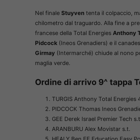
Nel finale
Stuyven
tenta il colpaccio, m
chilometro dal traguardo. Alla fine a pre
francese della Total Energies
Anthony T
Pidcock
(Ineos Grenadiers) e il canade
Girmay
(Intermarché) chiude al nono pos
maglia verde.
Ordine di arrivo 9^ tappa 
TURGIS Anthony Total Energies 4
PIDCOCK Thomas Ineos Grenadier
GEE Derek Israel Premier Tech s.t
ARANBURU Alex Movistar s.t.
HEALY Ben EF Education Easy Pos