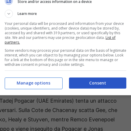
Store and/or access information on a device
Learn more
 di 2’25” rispetto ai battistrada, che vedono
Your personal data will be processed and information from your device
 Education Easy Post) e
Thomas Pidcock
(cookies, unique identifiers, and other device data) may be stored by,
accessed by and shared with 319 partners, or used specifically by this
 vince lo sprint intermedio di Fontette, invece
site. We and our partners may use precise geolocation data.
List of
partners.
tima di un ventaglio e perde contatto dal
Some vendors may process your personal data on the basis of legitimate
rosso, ma riesce a rincogiungersi con il resto
interest, which you can object to by managing your options below. Look
for a link at the bottom of this page or in the site menu to manage or
withdraw consent in privacy and cookie settings.
ppo a far il ritmo e riduce drasticamente lo
Manage options
Consent
ggitivi. Il primo a passare sul GPM della Cote de
 Tadej Pogacar (UAE Emirates) tenta un attacco
vversari. Sulla Cote de Chacenay scatta Gee, che
nko, Healy e Stuyven, mentre Remco Evenepoel
ruppo e viene inseguito da Pogacar e Jonas