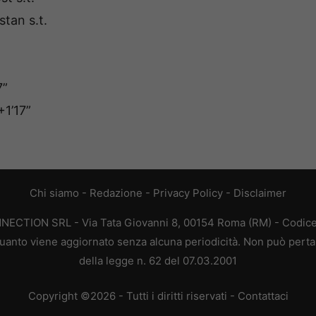
tan s.t.
7”
1’17”
Chi siamo
-
Redazione
-
Privacy Policy
-
Disclaimer
ONNECTION SRL - Via Tata Giovanni 8, 00154 Roma (RM) - Codice 
n quanto viene aggiornato senza alcuna periodicità. Non può perta
della legge n. 62 del 07.03.2001
Copyright ©2026 - Tutti i diritti riservati -
Contattaci