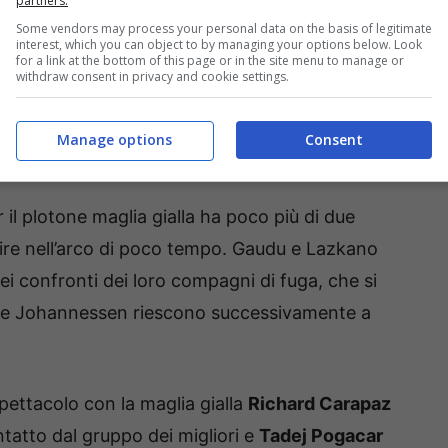
partners.
Some vendors may process your personal data on the basis of legitimate
interest, which you can object to by managing your options below. Look
udicandosi cinque punti davanti a Madouas e
for a link at the bottom of this page or in the site menu to manage or
withdraw consent in privacy and cookie settings.
Montegenevre il gruppo accusa un ritardo di quasi
sto caso a transitare per primo è Williams, che
Manage options
Consent
r il plotone maglia gialla ha poco più di due
nire nell’arco di poco tempo. Gaudu e Lazkano
i confronti dei loro compagni di fuga, che si
 e Johannessen riescono successivamente a
spettacolo con la maglia gialla
Richard Carapaz
tatto dal gruppo dei migliori e
Tadej Pogacar