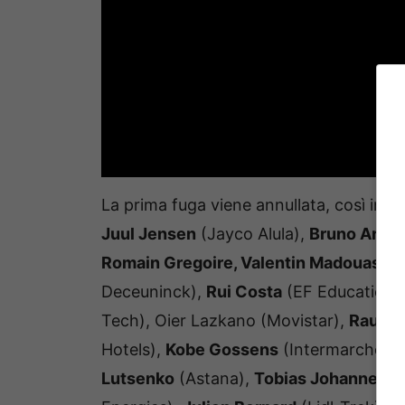
La prima fuga viene annullata, così in u
Juul Jensen
(Jayco Alula),
Bruno Armir
Romain Gregoire, Valentin Madouas
(G
Deceuninck),
Rui Costa
(EF Education 
Tech), Oier Lazkano (Movistar),
Raul Ga
Hotels),
Kobe Gossens
(Intermarché),
Lutsenko
(Astana),
Tobias Johanness