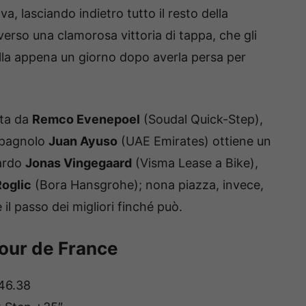
a, lasciando indietro tutto il resto della
verso una clamorosa vittoria di tappa, che gli
lla appena un giorno dopo averla persa per
nta da
Remco Evenepoel
(Soudal Quick-Step),
 spagnolo
Juan Ayuso
(UAE Emirates) ottiene un
tardo
Jonas Vingegaard
(Visma Lease a Bike),
oglic
(Bora Hansgrohe); nona piazza, invece,
 il passo dei migliori finché può.
Tour de France
46.38