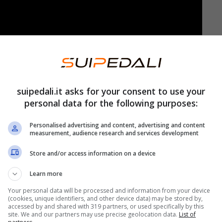
suipedali.it asks for your consent to use your
personal data for the following purposes:
n secondo tentativo vanno via in diciassette:
Personalised advertising and content, advertising and content
ail
(Decathlon AG2R La Mondiale),
David Gaudu,
measurement, audience research and services development
roupama FDJ),
Mathieu Van der Poel
(Alpecin
Store and/or access information on a device
Easy Post),
Stephen Williams
(Isreael Premier
Learn more
rcia Pierna, Cristian Rodriguez
(Arkea B&B
Your personal data will be processed and information from your device
Warren Barguil
(DSM Firmenich),
Alexey
(cookies, unique identifiers, and other device data) may be stored by,
accessed by and shared with 319 partners, or used specifically by this
en
(Uno X),
Mathieu Burgaudeau
(Total
site. We and our partners may use precise geolocation data.
List of