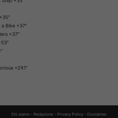
 Step +35″
+35″
a Bike +37″
ers +37″
+53″
″
rious +2’41”
Chi siamo
-
Redazione
-
Privacy Policy
-
Disclaimer