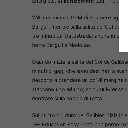
Energies),
Julien Bernard
(Lidl-Trek).
Williams vince il GPM di Sestriere aggi
Barguil, mentre sulla salita del Col de 
tre minuti dai battistrada: anche in que
beffa Barguil e Madouas.
Quando inizia la salita del Col de Galibie
minuti di gap, che sono destinati a sva
riescono a prendere un po’ di margine ne
staccano uno ad uno; solo Juul-Jensen
rientrare sulla coppia di testa.
Sul punto più duro del Galibier inizia lo 
(EF Education Easy Post) che perde con