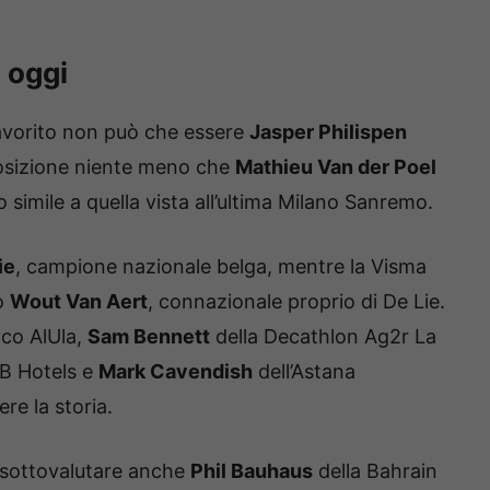
i oggi
 favorito non può che essere
Jasper Philispen
posizione niente meno che
Mathieu Van der Poel
simile a quella vista all’ultima Milano Sanremo.
ie
, campione nazionale belga, mentre la Visma
to
Wout Van Aert
, connazionale proprio di De Lie.
yco AlUla,
Sam Bennett
della Decathlon Ag2r La
&B Hotels e
Mark Cavendish
dell’Astana
re la storia.
n sottovalutare anche
Phil Bauhaus
della Bahrain