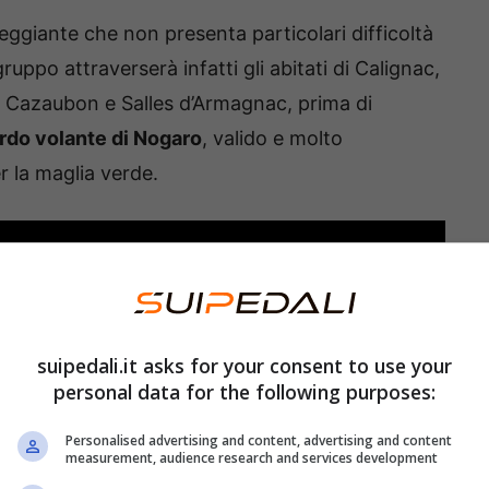
giante che non presenta particolari difficoltà
gruppo attraverserà infatti gli abitati di Calignac,
 Cazaubon e Salles d’Armagnac, prima di
rdo volante di Nogaro
, valido e molto
er la maglia verde.
suipedali.it asks for your consent to use your
personal data for the following purposes:
Personalised advertising and content, advertising and content
measurement, audience research and services development