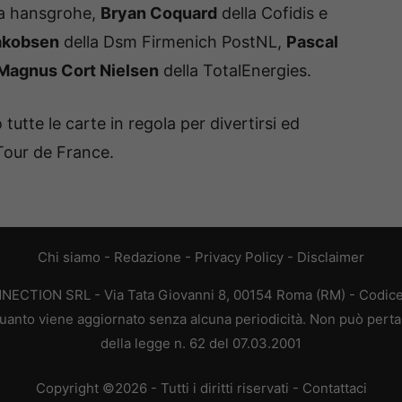
ra hansgrohe,
Bryan Coquard
della Cofidis e
akobsen
della Dsm Firmenich PostNL,
Pascal
Magnus Cort Nielsen
della TotalEnergies.
utte le carte in regola per divertirsi ed
 Tour de France.
Chi siamo
-
Redazione
-
Privacy Policy
-
Disclaimer
ONNECTION SRL - Via Tata Giovanni 8, 00154 Roma (RM) - Codice 
n quanto viene aggiornato senza alcuna periodicità. Non può perta
della legge n. 62 del 07.03.2001
Copyright ©2026 - Tutti i diritti riservati -
Contattaci