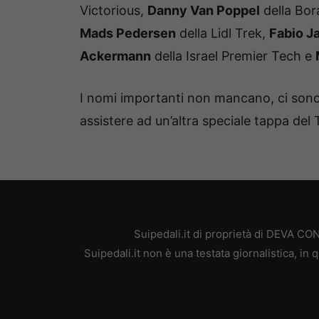
Victorious,
Danny Van Poppel
della Bo
Mads Pedersen
della Lidl Trek,
Fabio J
Ackermann
della Israel Premier Tech e
I nomi importanti non mancano, ci sono t
assistere ad un’altra speciale tappa del
Suipedali.it di proprietà di DEVA C
Suipedali.it non è una testata giornalistica, i