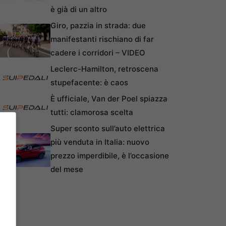
è già di un altro
Giro, pazzia in strada: due
manifestanti rischiano di far
cadere i corridori – VIDEO
Leclerc-Hamilton, retroscena
stupefacente: è caos
È ufficiale, Van der Poel spiazza
tutti: clamorosa scelta
Super sconto sull’auto elettrica
più venduta in Italia: nuovo
prezzo imperdibile, è l’occasione
del mese