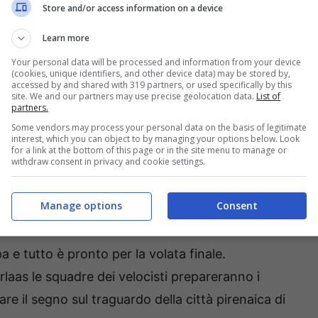
Store and/or access information on a device
Learn more
Your personal data will be processed and information from your device
(cookies, unique identifiers, and other device data) may be stored by,
accessed by and shared with 319 partners, or used specifically by this
site. We and our partners may use precise geolocation data.
List of
partners.
Some vendors may process your personal data on the basis of legitimate
interest, which you can object to by managing your options below. Look
rte di gara con i passaggi a Urgosse, Riscle,
for a link at the bottom of this page or in the site menu to manage or
withdraw consent in privacy and cookie settings.
il Gran Premio della Montagna di quarta
ilometri al 6,9% di pendenza media) e della
Cote
Manage options
Consent
 e tutto è pronto per la volata finale.
aas le squadre dei velocisti prepareranno i
are il segno sul traguardo della città pirenaica di