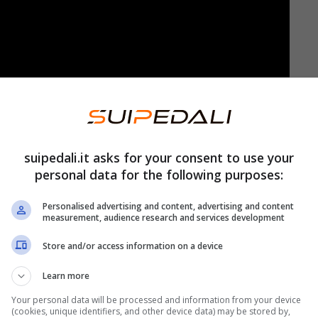
zione solo 10 secondi. Tra le tantissime angurie
ingue
in modo particolare dalle altre. Ed è
suipedali.it asks for your consent to use your
personal data for the following purposes:
i secondi per vedere se il tuo spirito di
Personalised advertising and content, advertising and content
measurement, audience research and services development
to test che in pochi giorni è diventato
virale
Store and/or access information on a device
e tutti vogliono fare. Più sotto ti sveliamo qual è
Learn more
Your personal data will be processed and information from your device
(cookies, unique identifiers, and other device data) may be stored by,