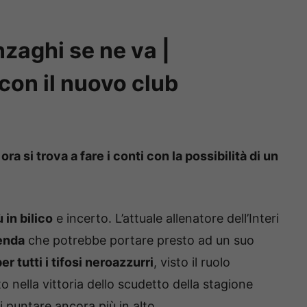
nzaghi se ne va |
con il nuovo club
ra si trova a fare i conti con la possibilità di un
 in bilico
e incerto. L’attuale allenatore dell’Interi
enda
che potrebbe portare presto ad un suo
er tutti i tifosi neroazzurri
, visto il ruolo
o nella vittoria dello scudetto della stagione
 puntare ancora più in alto.