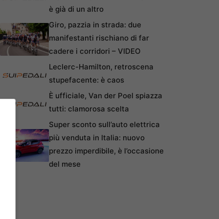
è già di un altro
Giro, pazzia in strada: due
manifestanti rischiano di far
cadere i corridori – VIDEO
Leclerc-Hamilton, retroscena
stupefacente: è caos
È ufficiale, Van der Poel spiazza
tutti: clamorosa scelta
Super sconto sull’auto elettrica
più venduta in Italia: nuovo
prezzo imperdibile, è l’occasione
del mese