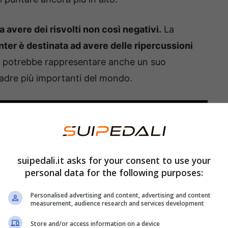
a avere dei risvolti non così negativi.
La
Inter è destinata ad avere delle ripercussioni
a potrebbe rappresentare anche un suo
uadre più importanti del mondo.
suipedali.it asks for your consent to use your
personal data for the following purposes:
Personalised advertising and content, advertising and content
measurement, audience research and services development
Store and/or access information on a device