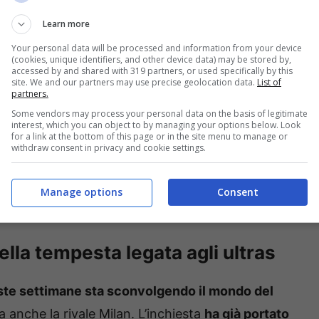
Learn more
Your personal data will be processed and information from your device
(cookies, unique identifiers, and other device data) may be stored by,
accessed by and shared with 319 partners, or used specifically by this
site. We and our partners may use precise geolocation data.
List of
partners.
Some vendors may process your personal data on the basis of legitimate
interest, which you can object to by managing your options below. Look
for a link at the bottom of this page or in the site menu to manage or
sere finito tra gli interessi di questo importante
withdraw consent in privacy and cookie settings.
r e per quale motivo ora Inzaghi rischia di
 scandalo ultras che vede come protagonista
Manage options
Consent
ella tempesta legata agli ultras
ste settimane sta sconvolgendo il mondo del
a anche la rivale Milan. L’inchiesta
ha già portato