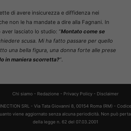
e di avere insicurezza e diffidenza nei
che non le ha mandate a dire alla Fagnani. In
ver lasciato lo studio: “
Montato come se
hiedere scusa. Mi ha fatto passare per quello
tto una bella figura, una donna forte alle prese
o in maniera scorretta?
”
.
Chi siamo
-
Redazione
-
Privacy Policy
-
Disclaimer
ONNECTION SRL - Via Tata Giovanni 8, 00154 Roma (RM) - Codice 
n quanto viene aggiornato senza alcuna periodicità. Non può perta
della legge n. 62 del 07.03.2001