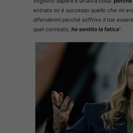
vogliono sapere è un’altra cosa:
perché
entrato mi è successo quello che mi er
difendermi perché soffrivo il tuo esser
quel contesto,
ho sentito la fatica
”.