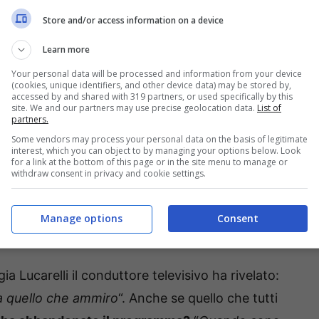
ente.
Store and/or access information on a device
Learn more
ccesso per davvero? Le
Your personal data will be processed and information from your device
(cookies, unique identifiers, and other device data) may be stored by,
accessed by and shared with 319 partners, or used specifically by this
site. We and our partners may use precise geolocation data.
List of
di Lexotan: “
Da quando uno lo prende per non
partners.
Some vendors may process your personal data on the basis of legitimate
 parlato anche con alcuni suoi amici che lo
interest, which you can object to by managing your options below. Look
for a link at the bottom of this page or in the site menu to manage or
 tutto”. Anche se la voglia di sospendere il
withdraw consent in privacy and cookie settings.
anno è molto forte. Insomma, afferma di non stare
 “Belve” c’è chi, addirittura, lo ha
insultato e
Manage options
Consent
gia Lucarelli il conduttore televisivo ha rivelato:
ma quello che ammiro
“. Anche se quello che tutti