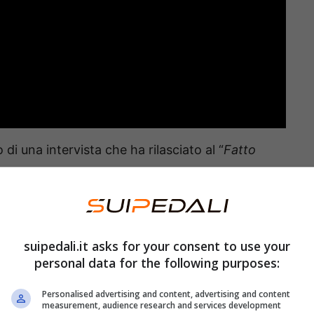
di una intervista che ha rilasciato al “
Fatto
 aver preso delle pasticche prima della puntata.
a puntata oppure giorni o settimane prima della
suipedali.it asks for your consent to use your
stravolgendo completamente
tutti i piani.
personal data for the following purposes:
eriamente pensando di sospendere gli impegni col
Personalised advertising and content, advertising and content
 dal mondo della tv
per un determinato periodo:
measurement, audience research and services development