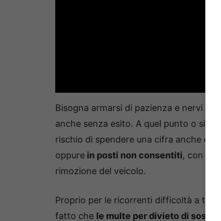
Bisogna armarsi di pazienza e nervi sald
anche senza esito. A quel punto o si las
rischio di spendere una cifra anche elev
oppure
in posti non consentiti
, con il 
rimozione del veicolo.
Proprio per le ricorrenti difficoltà a tr
fatto che
le multe per divieto di sosta
s