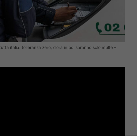
tta italia: tolleranza zero, d’ora in poi saranno solo multe –