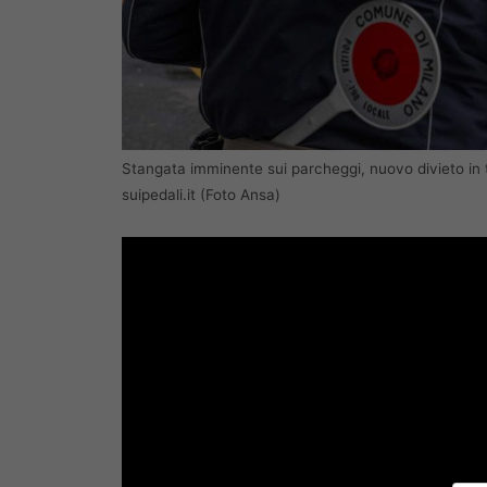
Stangata imminente sui parcheggi, nuovo divieto in tu
suipedali.it (Foto Ansa)