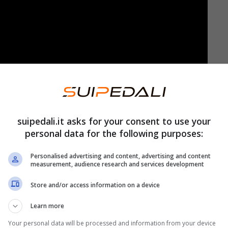
suipedali.it asks for your consent to use your
personal data for the following purposes:
Personalised advertising and content, advertising and content
measurement, audience research and services development
e accolto,
Sinner potrebbe essere escluso dai
Store and/or access information on a device
rnazionale
. Comprese le competizioni del Grande
Learn more
Your personal data will be processed and information from your device