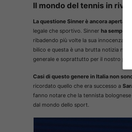
Il mondo del tennis in rivol
La questione Sinner è ancora aperta
e o
legale che sportivo. Sinner
ha sempre m
ribadendo più volte la sua innocenza e la
bilico e questa è una brutta notizia non 
generale e soprattutto per il nostro pae
Casi di questo genere in Italia non son
ricordato quello che era successo a
Sar
fanno notare che la tennista bolognese 
dal mondo dello sport.