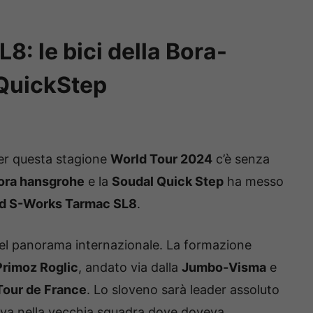
8: le bici della Bora-
QuickStep
 per questa stagione
World Tour 2024
c’è senza
ora hansgrohe
e la
Soudal Quick Step
ha messo
ed S-Works Tarmac SL8
.
 del panorama internazionale. La formazione
Primoz Roglic
, andato via dalla
Jumbo-Visma
e
Tour de France
. Lo sloveno sarà leader assoluto
eva nella vecchia squadra dove doveva