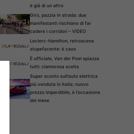
è già di un altro
Giro, pazzia in strada: due
manifestanti rischiano di far
cadere i corridori – VIDEO
Leclerc-Hamilton, retroscena
stupefacente: è caos
È ufficiale, Van der Poel spiazza
tutti: clamorosa scelta
Super sconto sull’auto elettrica
più venduta in Italia: nuovo
prezzo imperdibile, è l’occasione
del mese