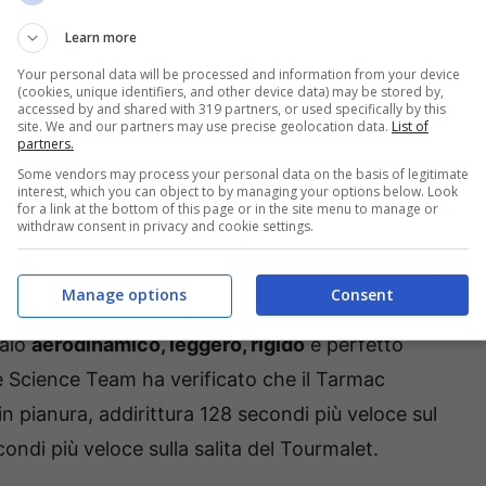
Learn more
Your personal data will be processed and information from your device
(cookies, unique identifiers, and other device data) may be stored by,
accessed by and shared with 319 partners, or used specifically by this
site. We and our partners may use precise geolocation data.
List of
partners.
Some vendors may process your personal data on the basis of legitimate
interest, which you can object to by managing your options below. Look
for a link at the bottom of this page or in the site menu to manage or
withdraw consent in privacy and cookie settings.
om’è fatta
Manage options
Consent
bio una delle biciclette
più tecnologiche
e di
laio
aerodinamico, leggero, rigido
e perfetto
ide Science Team ha verificato che il Tarmac
in pianura, addirittura 128 secondi più veloce sul
ndi più veloce sulla salita del Tourmalet.