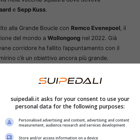
aard
e
Sepp Kuss
.
alto alla Grande Boucle con
Remco Evenepoel
, il
mpione del mondo a
Wollongong
nel 2022. Già
iovane corridore ha fallito l’appuntamento con il
irino c’è un obiettivo ancora più grande.
suipedali.it asks for your consent to use your
personal data for the following purposes:
Personalised advertising and content, advertising and content
measurement, audience research and services development
Store and/or access information on a device