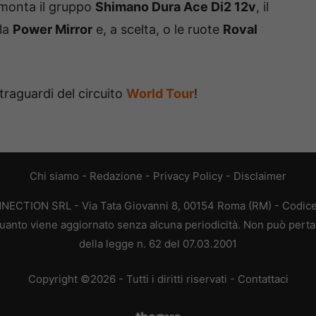
, monta il gruppo
Shimano Dura Ace Di2 12v
, il
lla
Power Mirror
e, a scelta, o le ruote
Roval
traguardi del circuito
World Tour
!
Chi siamo
-
Redazione
-
Privacy Policy
-
Disclaimer
ONNECTION SRL - Via Tata Giovanni 8, 00154 Roma (RM) - Codice 
n quanto viene aggiornato senza alcuna periodicità. Non può perta
della legge n. 62 del 07.03.2001
Copyright ©2026 - Tutti i diritti riservati -
Contattaci