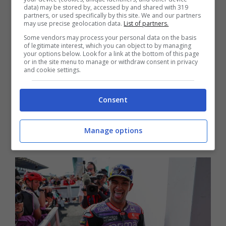
data) may be stored by, accessed by and shared with 319
partners, or used specifically by this site. We and our partners
Al termine della gara, lo spagnolo si è lasciato
may use precise geolocation data.
List of partners.
andare ad una
dichiarazione
che ha preso
Some vendors may process your personal data on the basis
of legitimate interest, which you can object to by managing
parecchio alla sprovvista tutti i giornalisti. Ha
your options below. Look for a link at the bottom of this page
or in the site menu to manage or withdraw consent in privacy
infatti ammesso di aver provato sollievo
and cookie settings.
quando Marquez, che lo stava pressando, è
Consent
caduto. “Ho spinto, ho rischiato qualcosa,
quando è caduto per me è stato un gran
Manage options
sollievo
“, ha dichiarato lo spagnolo.