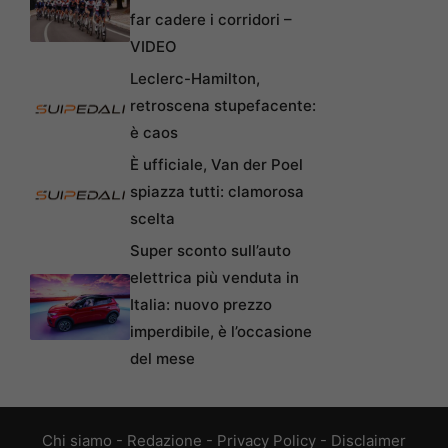
far cadere i corridori –
VIDEO
Leclerc-Hamilton,
retroscena stupefacente:
è caos
È ufficiale, Van der Poel
spiazza tutti: clamorosa
scelta
Super sconto sull’auto
elettrica più venduta in
Italia: nuovo prezzo
imperdibile, è l’occasione
del mese
Chi siamo
-
Redazione
-
Privacy Policy
-
Disclaimer