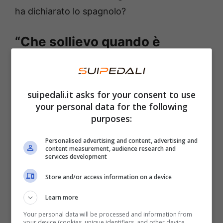
ha dichiarato lo spagnolo?
“Che sollievo quando è
caduto”: la dichiarazione che
nessuno si aspettava
suipedali.it asks for your consent to use
La gara in Malesia è stata caratterizzata da
your personal data for the following
purposes:
forti tensioni e da rischi. A vincere è stato
Pecco Bagnaia
, che sta rincorrendo Jorge
Personalised advertising and content, advertising and
content measurement, audience research and
Martin alla vittoria del Mondiale. Il Gran
services development
Premio sarà però ricordato anche per la
Store and/or access information on a device
rovinosa caduta
di cui si è reso protagonista
Learn more
Marc Marquez
, caduto al settimo giro mentre
Your personal data will be processed and information from
stava cercando di superare proprio Martin.
your device (cookies, unique identifiers, and other device