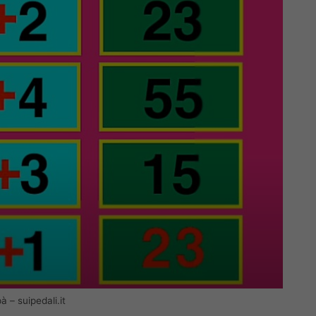
 – suipedali.it