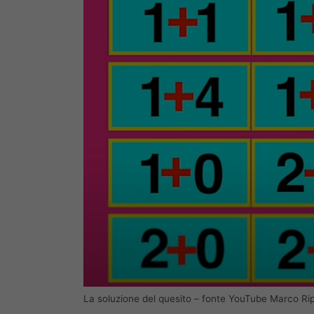
La soluzione del quesito – fonte YouTube Marco Ripà