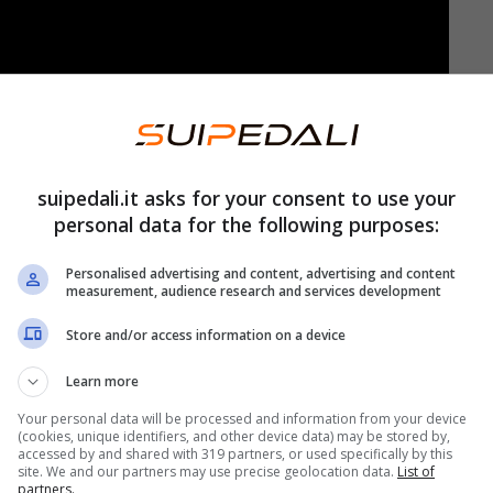
 probabilmente puoi vedere anche tu stesso.
olvere dimostra un
QI superiore alla media
. Se
 non disperarti, perché probabilmente sei in
suipedali.it asks for your consent to use your
personal data for the following purposes:
Personalised advertising and content, advertising and content
ti dagli appassionati di enigmi di questo tipo. E
measurement, audience research and services development
o quesito oppure no? Se vuoi una conferma, qui
Store and/or access information on a device
sicuramente cercando.
Learn more
e manca
Your personal data will be processed and information from your device
(cookies, unique identifiers, and other device data) may be stored by,
accessed by and shared with 319 partners, or used specifically by this
site. We and our partners may use precise geolocation data.
List of
 vedere
tre operazioni matematiche
. Dimentica le
partners.