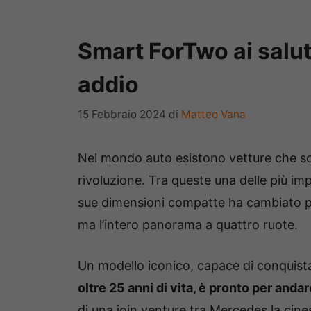
Smart ForTwo ai saluti,
addio
15 Febbraio 2024
di
Matteo Vana
Nel mondo auto esistono vetture che so
rivoluzione. Tra queste una delle più im
sue dimensioni compatte ha cambiato pe
ma l’intero panorama a quattro ruote.
Un modello iconico, capace di conquistar
oltre 25 anni di vita, è pronto per anda
di una join venture tra Mercedes la cine