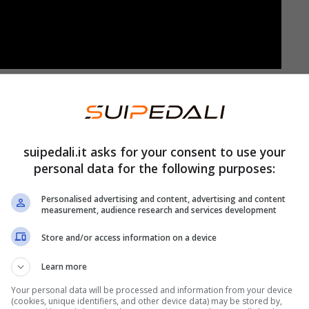
asciare campo libero ai nuovi modelli che
o, quindi, la gamma. E così un pezzo di storia
suipedali.it asks for your consent to use your
personal data for the following purposes:
 Smart ForTwo si affacciava sul mercato
con le
esentando una vera innovazione nel campo delle
Personalised advertising and content, advertising and content
measurement, audience research and services development
oni estremamente ridotte che le consentivano di
Store and/or access information on a device
o più intenso e di parcheggiare in spazi assai
Learn more
Your personal data will be processed and information from your device
(cookies, unique identifiers, and other device data) may be stored by,
tare curiosità, ma anche la formula scelta per la