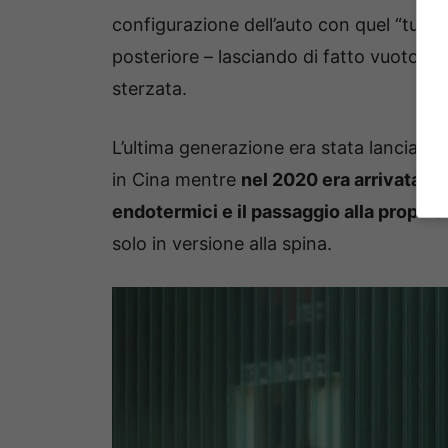
configurazione dell’auto con quel “tutt
posteriore – lasciando di fatto vuoto il da
sterzata.
L’ultima generazione era stata lanciata
in Cina mentre
nel 2020 era arrivata la
endotermici e il passaggio alla propul
solo in versione alla spina.