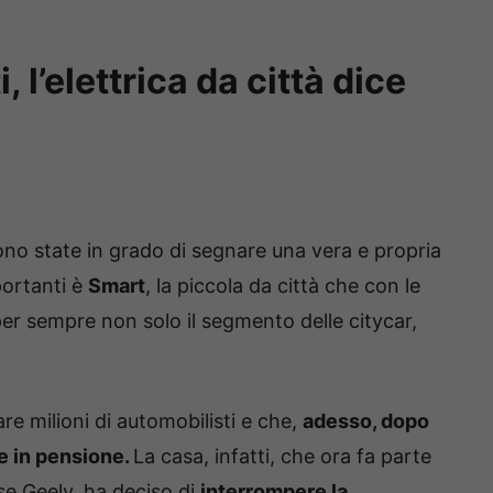
 l’elettrica da città dice
no state in grado di segnare una vera e propria
portanti è
Smart
, la piccola da città che con le
r sempre non solo il segmento delle citycar,
e milioni di automobilisti e che,
adesso, dopo
re in pensione.
La casa, infatti, che ora fa parte
se Geely, ha deciso di
interrompere la