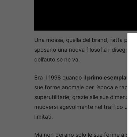
Una mossa, quella del brand, fatta per l
sposano una nuova filosofia ridisegnand
dell’auto se ne va.
Era il 1998 quando il
primo esemplare di
sue forme anomale per l’epoca e rappr
superutilitarie, grazie alle sue dimensi
muoversi agevolmente nel traffico urban
limitati.
Ma non c’erano solo le sue forme a susci