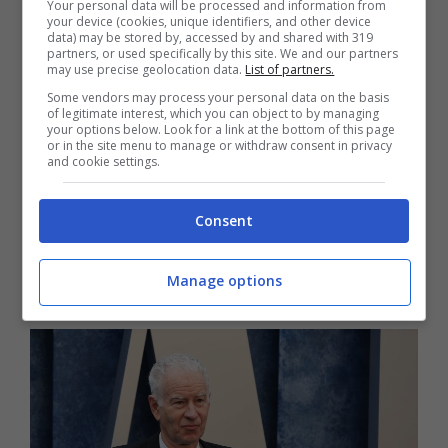
alcuni dei più importanti primati e record di
Your personal data will be processed and information from
your device (cookies, unique identifiers, and other device
questo sport
. Stiamo parlando di una vera e
data) may be stored by, accessed by and shared with 319
partners, or used specifically by this site. We and our partners
propria leggenda, definito da molti come il
may use precise geolocation data.
List of partners.
miglior giocatore di doppio nella storia del
Some vendors may process your personal data on the basis
of legitimate interest, which you can object to by managing
tennis
.
your options below. Look for a link at the bottom of this page
or in the site menu to manage or withdraw consent in privacy
and cookie settings.
Di recente, John McEnroe ha parlato proprio
di Jannik Sinner. Affermando chiaramente
Consent
che secondo lui non è l’altoatesino il più forte
Manage options
del momento.