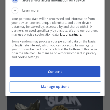
Store and/or access information on a device
In particolare, Sinner si è concentrato sulla
Learn more
sua performance come
attore
in occasione
Your personal data will be processed and information from
your device (cookies, unique identifiers, and other device
dello spot di questo prestigioso evento. Le
data) may be stored by, accessed by and shared with 319
partners, or used specifically by this site. We and our partners
sue dichiarazioni hanno fatto
sorridere
tutti,
may use precise geolocation data.
List of partners.
anche perché il tennista si è soffermato sulla
Some vendors may process your personal data on the basis
of legitimate interest, which you can object to by managing
sua immagine rinascimentale creata per
your options below. Look for a link at the bottom of this page
or in the site menu to manage or withdraw consent in privacy
questa occasione. “Se è stato emozionante
and cookie settings.
registrare? Se guardate i dettagli, noterete
Consent
che sono
l’unico che sta sudando
. Ora vi
racconterò la storia”, ha dichiarato.
Manage options