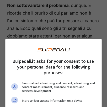
Non sottovalutare il problema
, dunque. E
ricorda che il prurito di cui parliamo non è
l’unico sintomo che può far pensare al cancro
anale. Ecco quali sono gli altri segnali a cui
dobbiamo stare attenti per non aver alcun
problema.
Gli altri sintomi del cancro
suipedali.it asks for your consent to use
anale
your personal data for the following
purposes:
Oltre al prurito, ci sono
altri sintomi
che
Personalised advertising and content, advertising and
possono farci sospettare di questa malattia.
content measurement, audience research and
services development
Per esempio, il sanguinamento rettale
Store and/or access information on a device
persistente è uno dei principali
campanelli