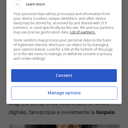
d’allarme
che non dovremmo mai
Learn more
sottovalutare. Oppure, bisogna stare attenti
Your personal data will be processed and information from
your device (cookies, unique identifiers, and other device
se notiamo modifiche nel diametro delle
data) may be stored by, accessed by and shared with 319
partners, or used specifically by this site. We and our partners
nostre feci.
may use precise geolocation data.
List of partners.
Some vendors may process your personal data on the basis
of legitimate interest, which you can object to by managing
Attento, poi, alle perdite anomale o ai noduli
your options below. Look for a link at the bottom of this page
or in the site menu to manage or withdraw consent in privacy
nella regione perianale. E se noti linfonodi
and cookie settings.
ingrossati nell’area inguinale, allora devi stare
attento. Una
visita dal medico
fatta per
Consent
tempo può fare la differenza: il
tempismo
è
Manage options
essenziale quando si parla di salute. La
diagnosi comprende l’esplorazione rettale
digitale, l’anoscopia e ovviamente la
biopsia
.