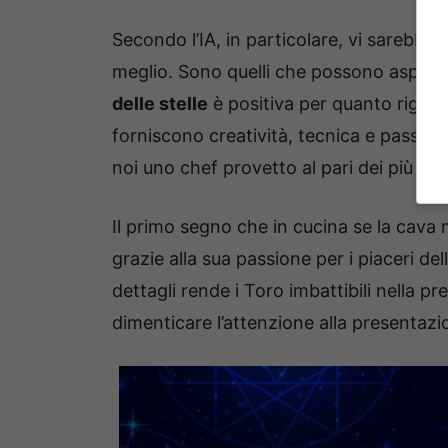
Secondo l’IA, in particolare, vi sarebbe
meglio. Sono quelli che possono aspirare 
delle stelle
è positiva per quanto riguarda
forniscono creatività, tecnica e passio
noi uno chef provetto al pari dei più gr
Il primo segno che in cucina se la cava 
grazie alla sua passione per i piaceri del
dettagli rende i Toro imbattibili nella pr
dimenticare l’attenzione alla presentazi