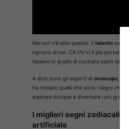
Ma non c’è solo questo. Il
talento
per la
ognuno di noi. C’è chi vi è più portato e 
l’essere in grado di cucinare piatti deli
A dirlo sono gli esperti di
oroscopo
, ma
ha rivelato quelli che sono i segni che 
aspirare dunque a diventare i più grand
I migliori segni zodiacali i
artificiale