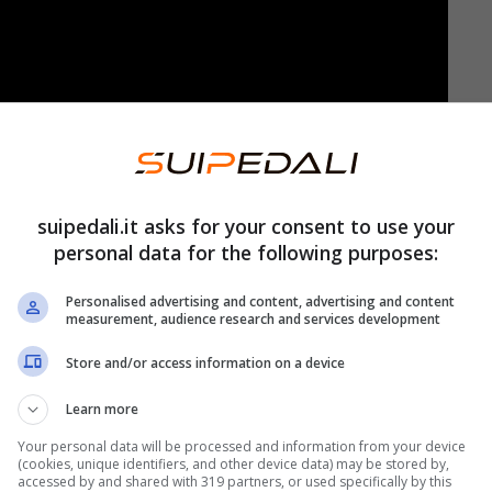
 cucina molto spesso corre nel sangue di
chi invece, ai fornelli, è proprio negato. A volte,
suipedali.it asks for your consent to use your
ziosi dipende… dalle
stelle
.
personal data for the following purposes:
 non solo. Anche
l’intelligenza artificiale
, infatti,
Personalised advertising and content, advertising and content
measurement, audience research and services development
se la cavano meglio in cucina. E che possono
Store and/or access information on a device
i chef del mondo: ecco quali sono.
Learn more
n cucina secondo l’intelligenza
Your personal data will be processed and information from your device
(cookies, unique identifiers, and other device data) may be stored by,
accessed by and shared with 319 partners, or used specifically by this