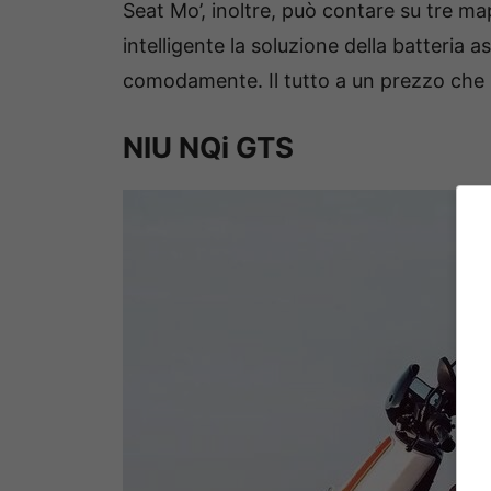
Seat Mo’, inoltre, può contare su tre m
intelligente la soluzione della batteria a
comodamente. Il tutto a un prezzo che 
NIU NQi GTS