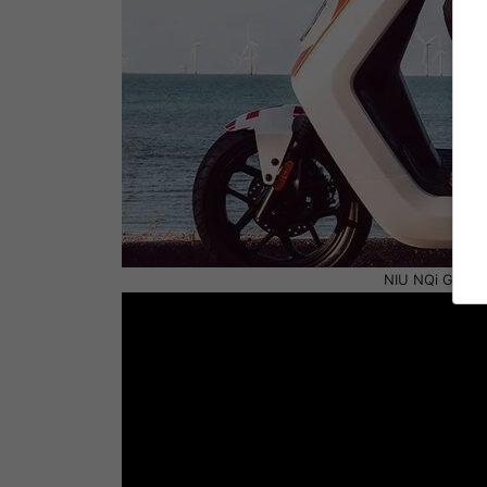
NIU NQi GTS – 