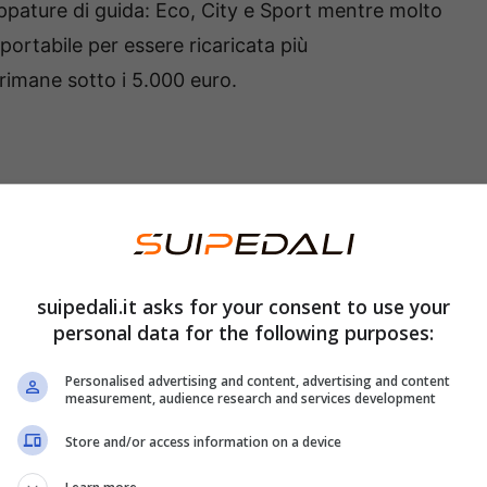
appature di guida: Eco, City e Sport mentre molto
sportabile per essere ricaricata più
rimane sotto i 5.000 euro.
suipedali.it asks for your consent to use your
personal data for the following purposes:
Personalised advertising and content, advertising and content
measurement, audience research and services development
Store and/or access information on a device