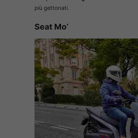
più gettonati.
Seat Mo’