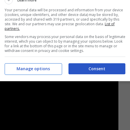
Learn more
Your personal data will be processed and information from your device
(cookies, unique identifiers, and other device data) may be stored by,
accessed by and shared with 319 partners, or used specifically by this
site. We and our partners may use precise geolocation data.
List of
partners.
Some vendors may process your personal data on the basis of legitimate
interest, which you can object to by managing your options below. Look
for a link at the bottom of this page or in the site menu to manage or
withdraw consent in privacy and cookie settings.
Manage options
Consent
Foto credits Facebook NIU