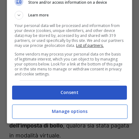
Store and/or access information on a device
Nella stessa data cadevano anche l’imposta
Learn more
sugli intrattenimenti (per chi svolge un’attività
Your personal data will be processed and information from
continuativa) e la
Tobin Tax
, che invece
your device (cookies, unique identifiers, and other device
data) may be stored by, accessed by and shared with 319
riguarda le transazioni finanziarie. Inoltre,
partners, or used specifically by this site. We and our partners
may use precise geolocation data.
List of partners.
tutti i contribuenti devono procedere con il
Some vendors may process your personal data on the basis
versamento rateale delle imposte.
of legitimate interest, which you can object to by managing
your options below. Look for a link at the bottom of this page
or in the site menu to manage or withdraw consent in privacy
and cookie settings.
Entro il 20 gennaio, invece, chi adotta il
Regime speciale IVA MOSS
doveva
Consent
presentare telematicamente la dichiarazione.
Il 31 gennaio invece è l’ultimo giorno per
Manage options
presentare la
dichiarazione annuale
dell’imposta di bollo
, qualora sia stata pagata
in modalità virtuale.