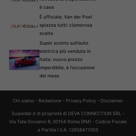
è caos
È ufficiale, Van der Poel
spiazza tutti: clamorosa
scelta
Super sconto sull’auto
elettrica più venduta in
Italia: nuovo prezzo
imperdibile, è l’occasione
del mese
Chi siamo
-
Redazione
-
Privacy Policy
-
Disclaimer
Suipedali.it di proprietà di DEVA CONNECTION SRL -
Via Tata Giovanni 8, 00154 Roma (RM) - Codice Fiscale
e Partita I.V.A. 12658471003