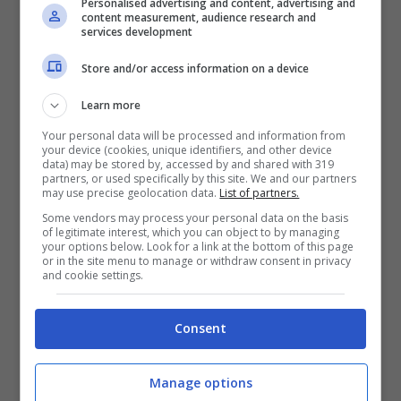
Personalised advertising and content, advertising and
content measurement, audience research and
Riccardo Magrini: ecco chi può
services development
stupire
Store and/or access information on a device
Learn more
Proprio il ciclista belga potrebbe essere la
sorpresa del prossimo Giro d’Italia. Ne è
Your personal data will be processed and information from
your device (cookies, unique identifiers, and other device
sicuro
Riccardo Magrini
. Ospite dell’ultima
data) may be stored by, accessed by and shared with 319
partners, or used specifically by this site. We and our partners
puntata di Bike Today, talk show sul ciclismo
may use precise geolocation data.
List of partners.
Some vendors may process your personal data on the basis
visibile sul canale YouTube di OASport, il
of legitimate interest, which you can object to by managing
your options below. Look for a link at the bottom of this page
commentatore tecnico di Eurosport si è
or in the site menu to manage or withdraw consent in privacy
and cookie settings.
esposto così su Van Aert: “
Per me sarà il
crack del Giro
. Ha fatto una stagione
Consent
improntata sulle Classiche e sono convinto
che al Giro andrà molto forte. Penso vada
Manage options
preso in considerazione per la maglia