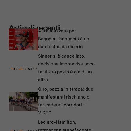
Articoli recenti
Altra mazzata per
Bagnaia, l’annuncio è un
duro colpo da digerire
Sinner si è cancellato,
decisione improvvisa poco
fa: il suo posto è già di un
altro
Giro, pazzia in strada: due
manifestanti rischiano di
far cadere i corridori –
VIDEO
Leclerc-Hamilton,
retroscena stupefacente: