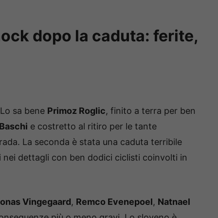
ock dopo la caduta: ferite,
 Lo sa bene
Primoz Roglic
, finito a terra per ben
 Baschi
e costretto al ritiro per le tante
trada. La seconda è stata una caduta terribile
i dettagli con ben dodici ciclisti coinvolti in
onas Vingegaard
,
Remco Evenepoel
,
Natnael
onseguenze più o meno gravi. Lo sloveno è