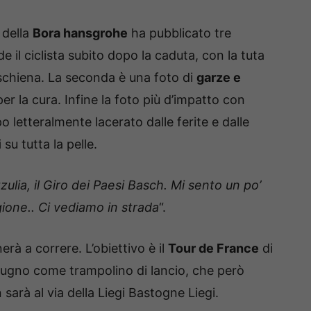
e della
Bora hansgrohe
ha pubblicato tre
 il ciclista subito dopo la caduta, con la tuta
a schiena. La seconda è una foto di
garze e
r la cura. Infine la foto più d’impatto con
o letteralmente lacerato dalle ferite e dalle
i
su tutta la pelle.
tzulia, il Giro dei Paesi Basch. Mi sento un po’
gione.. Ci vediamo in strada
“.
à a correre. L’obiettivo è il
Tour de France
di
giugno come trampolino di lancio, che però
arà al via della Liegi Bastogne Liegi.