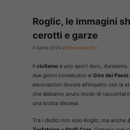
Roglic, le immagini sh
cerotti e garze
9 Aprile 2024
di
Emanuele Peri
Il
ciclismo
è uno sport duro, durissimo.
due giorni consecutivi al
Giro dei Paesi
escoriazioni dovute all’impatto con la s
che abbiamo avuto modo di raccontarvi ne
una brutta discesa.
Tra i dodici non solo Roglic, ma anche
J
Tesfatsion
e
Steff
Cras
. Ognuno con c