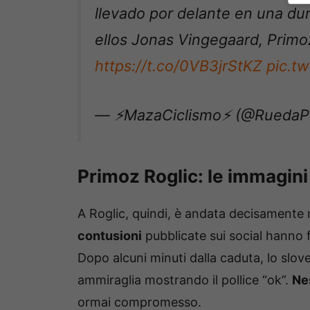
llevado por delante en una dur
ellos Jonas Vingegaard, Prim
https://t.co/0VB3jrStKZ
pic.t
— ⚡MazaCiclismo⚡ (@RuedaP
Primoz Roglic: le immagin
A Roglic, quindi, è andata decisamente
contusioni
pubblicate sui social hanno f
Dopo alcuni minuti dalla caduta, lo slove
ammiraglia mostrando il pollice “ok”.
Ne
ormai compromesso.