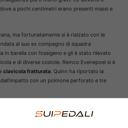
 dove a pochi centimetri erano presenti massi e
ovana, ma fortunatamente si è rialzato con le
andata al suo ex compagno di squadra
a in barella con l’ossigeno e gli è stato rilevato
icola e di diverse costole. Remco Evenepoel si è
la
clavicola fratturata
. Quinn ha riportato la
o dall’impatto con un polmone perforato e tre