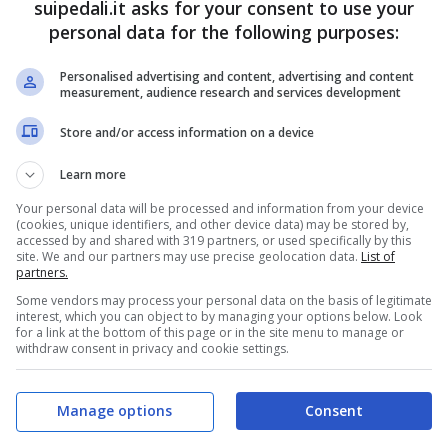
suipedali.it asks for your consent to use your
personal data for the following purposes:
Personalised advertising and content, advertising and content
measurement, audience research and services development
Store and/or access information on a device
Learn more
Your personal data will be processed and information from your device
(cookies, unique identifiers, and other device data) may be stored by,
accessed by and shared with 319 partners, or used specifically by this
site. We and our partners may use precise geolocation data.
List of
partners.
Some vendors may process your personal data on the basis of legitimate
interest, which you can object to by managing your options below. Look
for a link at the bottom of this page or in the site menu to manage or
withdraw consent in privacy and cookie settings.
lia" ¡¡Durísima caída múltiple y
Manage options
Consent
y Evenepoel!! La cuarta etapa se ha