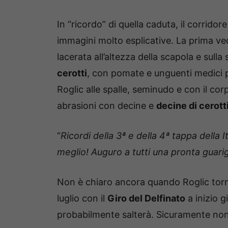
In “ricordo” di quella caduta, il corridor
immagini molto esplicative. La prima vede
lacerata all’altezza della scapola e sull
cerotti
, con pomate e unguenti medici pe
Roglic alle spalle, seminudo e con il corp
abrasioni con decine e
decine di cerott
“
Ricordi della 3ª e della 4ª tappa della I
meglio! Auguro a tutti una pronta guari
Non è chiaro ancora quando Roglic torner
luglio con il
Giro del Delfinato
a inizio 
probabilmente salterà. Sicuramente non s