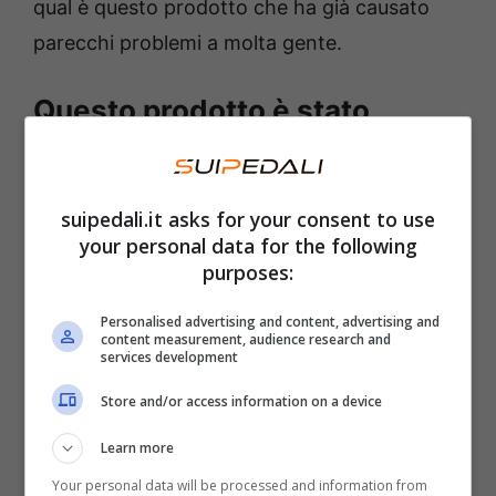
qual è questo prodotto che ha già causato
parecchi problemi a molta gente.
Questo prodotto è stato
ritirato dagli scaffali
L’allarme che è stato diramato dal Ministero
suipedali.it asks for your consent to use
your personal data for the following
della Salute italiano ha riguardato
diversi
purposes:
prodotti a base di carne
. Il rischio è molto
alto per quanto riguarda la salmonella e la
Personalised advertising and content, advertising and
content measurement, audience research and
listeria e riguarda principalmente alcuni lotti di
services development
hamburger e salumi di vari marchi
. La
Store and/or access information on a device
raccomandazione è stata quella di restituirli al
Learn more
punto vendita il più in fretta possibile.
Your personal data will be processed and information from