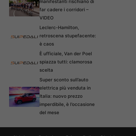
manifestanti rischiano di
far cadere i corridori –
VIDEO
Leclerc-Hamilton,
retroscena stupefacente:
è caos
È ufficiale, Van der Poel
spiazza tutti: clamorosa
scelta
Super sconto sull’auto
elettrica più venduta in
Italia: nuovo prezzo
imperdibile, è l’occasione
del mese