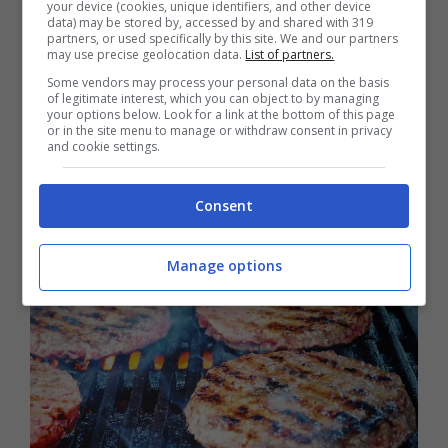
your device (cookies, unique identifiers, and other device
data) may be stored by, accessed by and shared with 319
La lista è lunga. Si parte con gli hamburger di
partners, or used specifically by this site. We and our partners
may use precise geolocation data.
List of partners.
bovino biologico del marchio
Fileni Bio
,
Some vendors may process your personal data on the basis
prodotti da Bioalleva Srl a Vallese di Oppeano
of legitimate interest, which you can object to by managing
your options below. Look for a link at the bottom of this page
(provincia di Verona). Sono stati ritirati per
or in the site menu to manage or withdraw consent in privacy
and cookie settings.
rischio salmonella. I lotti sono il numero
45072 e il numero 45672 (scadenze il 29
Consent
ottobre e il 26 ottobre 2024 rispettivamente).
Manage options