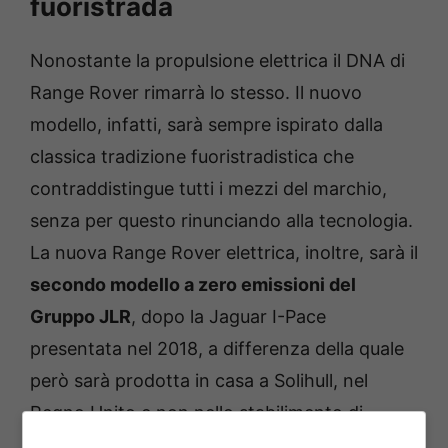
fuoristrada
Nonostante la propulsione elettrica il DNA di
Range Rover rimarrà lo stesso. Il nuovo
modello, infatti, sarà sempre ispirato dalla
classica tradizione fuoristradistica che
contraddistingue tutti i mezzi del marchio,
senza per questo rinunciando alla tecnologia.
La nuova Range Rover elettrica, inoltre, sarà il
secondo modello a zero emissioni del
Gruppo JLR
, dopo la Jaguar I-Pace
presentata nel 2018, a differenza della quale
però sarà prodotta in casa a Solihull, nel
Regno Unito e non nello stabilimento di
Magna Steyr a Graz, in Austria.