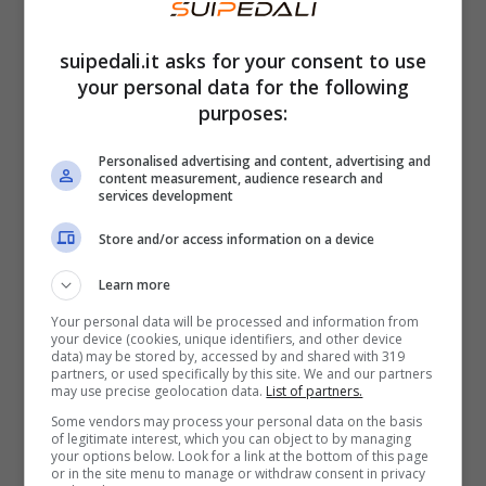
suipedali.it asks for your consent to use
your personal data for the following
purposes:
Personalised advertising and content, advertising and
content measurement, audience research and
services development
Store and/or access information on a device
Learn more
Your personal data will be processed and information from
Ultimi test per la nuova Range Rover elettrica – Foto credits
your device (cookies, unique identifiers, and other device
data) may be stored by, accessed by and shared with 319
Land Rover media
partners, or used specifically by this site. We and our partners
Il modello, rispetto alle altre versioni, non
may use precise geolocation data.
List of partners.
Some vendors may process your personal data on the basis
presenta differenze estetiche. La vera
of legitimate interest, which you can object to by managing
your options below. Look for a link at the bottom of this page
differenza sta però nel propulsore,
or in the site menu to manage or withdraw consent in privacy