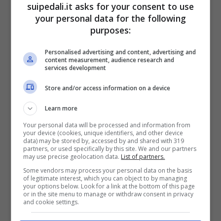
suipedali.it asks for your consent to use
your personal data for the following
Nei dati pubblicati su Strava troviamo per
purposes:
esempio la
cadenza media
. Lo sloveno ama
Personalised advertising and content, advertising and
pedalare molto agile con pedivelle molto
content measurement, audience research and
services development
corte, forse per questo motivo il numero di
96 rpm
non deve eccessivamente
Store and/or access information on a device
spaventare. Diverso è impressionante il
Learn more
dispendio energetico, pari a
6.000 calorie
.
Your personal data will be processed and information from
your device (cookies, unique identifiers, and other device
data) may be stored by, accessed by and shared with 319
Grazie all’aiuto di
Bicidastrada
siamo venuti a
partners, or used specifically by this site. We and our partners
may use precise geolocation data.
List of partners.
conoscenza della media negli ultimi 81
Some vendors may process your personal data on the basis
chilometri, ovvero quelli in cui lo sloveno ha
of legitimate interest, which you can object to by managing
your options below. Look for a link at the bottom of this page
dato il via all’azione decisiva. Parliamo di una
or in the site menu to manage or withdraw consent in privacy
and cookie settings.
velocità di 38,9 chilometri orari
, senza