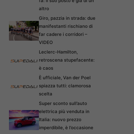
fa: il suo posto è già di un
altro
Giro, pazzia in strada: due
manifestanti rischiano di
far cadere i corridori –
VIDEO
Leclerc-Hamilton,
retroscena stupefacente:
è caos
È ufficiale, Van der Poel
spiazza tutti: clamorosa
scelta
Super sconto sull’auto
elettrica più venduta in
Italia: nuovo prezzo
imperdibile, è l’occasione