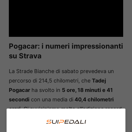
Pogacar: i numeri impressionanti
su Strava
La Strade Bianche di sabato prevedeva un
percorso di 214,5 chilometri, che
Tadej
Pogacar
ha svolto in
5 ore, 18 minuti e 41
secondi
con una media di
40,4 chilometri
orari
. Ci avviciniamo molto all’edizione record,
che però, ricordiamo, si affrontava su un
tracciato meno duro e più corto.