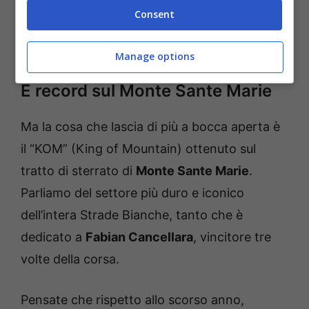
praticamente tratti di pianura e con
Consent
amministrazione dello sforzo negli ultimi 20
chilometri.
Manage options
E record sul Monte Sante Marie
Ma la cosa che lascia di più a bocca aperta è
il “KOM” (King of Mountain) ottenuto sul
tratto di sterrato di
Monte Sante Marie
.
Parliamo del settore più duro e iconico
dell’intera Strade Bianche, tanto che è
dedicato a
Fabian Cancellara
, vincitore tre
volte della corsa.
Pensate che rispetto allo scorso anno,