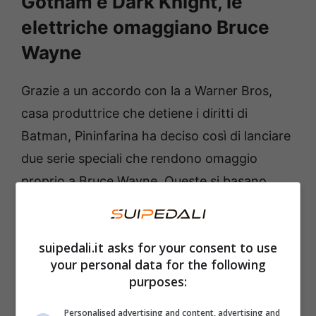
Gotham e Dark Knight, le
elettriche omaggiano Bruce
Wayne
Grazie a un accordo con la a Warner Bros,
casa produttrice che detiene i diritti di
Batman, Pininfarina ha deciso così di lanciare
due serie speciali che rendono omaggio
proprio a Bruce Wayne. Queste si basano
sulle hypercar Battista e B95. Ma non si tratta
solo di semplici concept, quanto di vetture
suipedali.it asks for your consent to use
fatte e finite che sono anche acquistabili. A
your personal data for the following
prezzi che Bruce Wayne e pochi altri al
purposes:
mondo possono permettersi, visto che il
Personalised advertising and content, advertising and