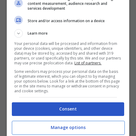
prezzo è di 3,4 milioni di dollari per la Battista
content measurement, audience research and
services development
e 4,9 milioni di dollari per la B95.
Store and/or access information on a device
Sia la Battista sia la B95 sono disponibili in
Learn more
due differenti versioni.
La prima,
Gotham
,
Your personal data will be processed and information from
riprende il nome della città natale di Bruce
your device (cookies, unique identifiers, and other device
data) may be stored by, accessed by and shared with 319
Wayne, mentre
Dark Knight
si rifà al Cavaliere
partners, or used specifically by this site. We and our partners
may use precise geolocation data.
List of partners.
Oscuro, ossia il personaggio che lo stesso
Some vendors may process your personal data on the basis
Bruce Wayne interpreta quando indossa i
of legitimate interest, which you can object to by managing
your options below. Look for a link at the bottom of this page
panni di Batman. Per entrambe, ovviamente,
or in the site menu to manage or withdraw consent in privacy
and cookie settings.
il vestito è nero come la notte mentre
Gotham può vantare finiture lucide in
Consent
Argento Vittorio
e il logo “F” in alluminio
anodizzato e retroilluminato con interni in
Manage options
pelle marrone.