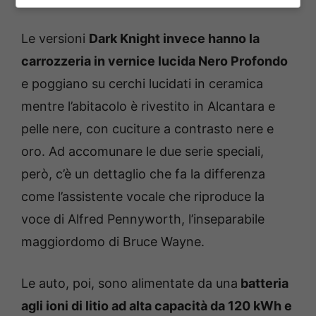
Le versioni
Dark Knight invece hanno la
carrozzeria in vernice lucida Nero Profondo
e poggiano su cerchi lucidati in ceramica
mentre l’abitacolo è rivestito in Alcantara e
pelle nere, con cuciture a contrasto nere e
oro. Ad accomunare le due serie speciali,
però, c’è un dettaglio che fa la differenza
come l’assistente vocale che riproduce la
voce di Alfred Pennyworth, l’inseparabile
maggiordomo di Bruce Wayne.
Le auto, poi, sono alimentate da una
batteria
agli ioni di litio ad alta capacità da 120 kWh e