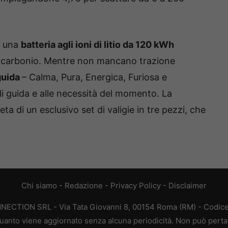
i una
batteria agli ioni di litio da 120 kWh
di carbonio. Mentre non mancano trazione
guida
– Calma, Pura, Energica, Furiosa e
 di guida e alle necessità del momento. La
a di un esclusivo set di valigie in tre pezzi, che
Chi siamo
-
Redazione
-
Privacy Policy
-
Disclaimer
ONNECTION SRL - Via Tata Giovanni 8, 00154 Roma (RM) - Codice 
n quanto viene aggiornato senza alcuna periodicità. Non può perta