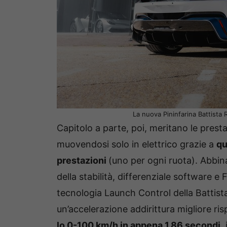
La nuova Pininfarina Battista 
Capitolo a parte, poi, meritano le prest
muovendosi solo in elettrico grazie a
qu
prestazioni
(uno per ogni ruota). Abbina
della stabilità, differenziale software e 
tecnologia Launch Control della Battist
un’accelerazione addirittura migliore ri
lo 0-100 km/h in appena 1,86 secondi,