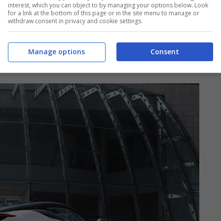
interest, which you can object to by managing your options below. Look
for a link at the bottom of this page or in the site menu to manage or
Reversario presenta sedili Pilota con trapuntatura
withdraw consent in privacy and cookie settings.
traforato in Iconica Blu. Quest’ultimo colore,
ti sulla cornice centrale del cielo, sulle cinture di
Manage options
Consent
.