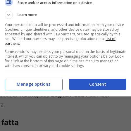
Store and/or access information on a device
Learn more
Your personal data will be processed and information from your device
(cookies, unique identifiers, and other device data) may be stored by,
accessed by and shared with 319 partners, or used specifically by this
site. We and our partners may use precise geolocation data.
List of
partners.
Some vendors may process your personal data on the basis of legitimate
interest, which you can object to by managing your options below. Look
for a link at the bottom of this page or in the site menu to manage or
withdraw consent in privacy and cookie settings.
Manage options
Consent
 Pinarello mette a disposizione della
utico la meravigliosa
Dogma F 2024
con una
a.
fatta