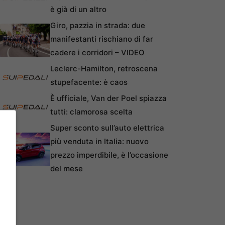
è già di un altro
Giro, pazzia in strada: due
manifestanti rischiano di far
cadere i corridori – VIDEO
Leclerc-Hamilton, retroscena
stupefacente: è caos
È ufficiale, Van der Poel spiazza
tutti: clamorosa scelta
Super sconto sull’auto elettrica
più venduta in Italia: nuovo
prezzo imperdibile, è l’occasione
del mese