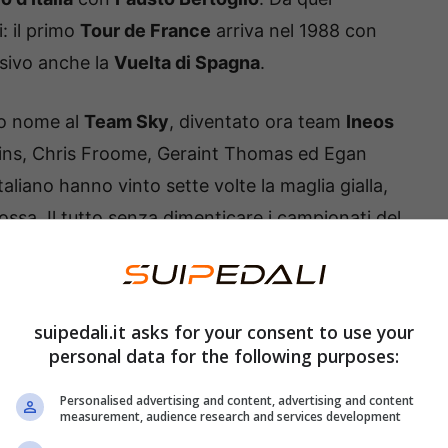
: il primo
Tour de France
arriva nel 1988 con
ssivo anche la
Vuelta di Spagna
.
suo nome al
Team Sky
, diventato ora team
Ineos
gins, Chris Froome, Geraint Thomas ed Egan
taliano hanno vinto sette volte la maglia gialla,
rossa. Il tutto senza dimenticare i campionati del
dell’Ora
al velodromo di Grenchen in Svizzera.
suipedali.it asks for your consent to use your
personal data for the following purposes:
Personalised advertising and content, advertising and content
measurement, audience research and services development