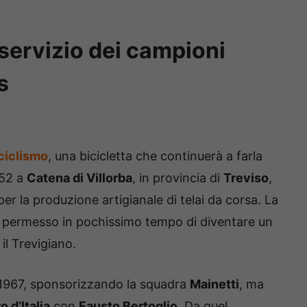
 servizio dei campioni
s
ciclismo
, una bicicletta che continuerà a farla
952 a
Catena di Villorba
, in provincia di
Treviso
,
 la produzione artigianale di telai da corsa. La
nno permesso in pochissimo tempo di diventare un
 il Trevigiano.
l 1967, sponsorizzando la squadra
Mainetti
, ma
o d’Italia
con
Fausto Bertoglio
. Da quel