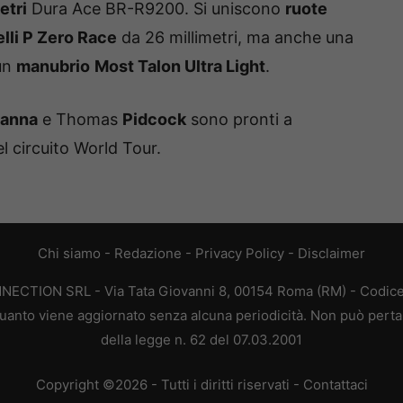
etri
Dura Ace BR-R9200. Si uniscono
ruote
lli P Zero Race
da 26 millimetri, ma anche una
un
manubrio
Most Talon Ultra Light
.
anna
e Thomas
Pidcock
sono pronti a
l circuito World Tour.
Chi siamo
-
Redazione
-
Privacy Policy
-
Disclaimer
ONNECTION SRL - Via Tata Giovanni 8, 00154 Roma (RM) - Codice 
n quanto viene aggiornato senza alcuna periodicità. Non può perta
della legge n. 62 del 07.03.2001
Copyright ©2026 - Tutti i diritti riservati -
Contattaci