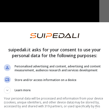
nfatti una novità che sta facendo particolarmente
suipedali.it asks for your consent to use your
ndare in pensione prima del previsto. Potendosi
personal data for the following purposes:
ato riposo.
Personalised advertising and content, advertising and content
measurement, audience research and services development
Giorgia Meloni in proposito? Ecco finalmente la
Store and/or access information on a device
pettando con particolare trepidazione.
Learn more
ne prima: la nuova legge
Your personal data will be processed and information from your device
(cookies, unique identifiers, and other device data) may be stored by,
accessed by and shared with 319 partners, or used specifically by this