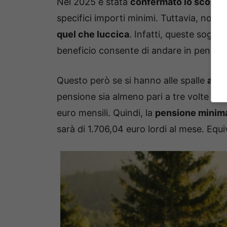
Nel 2025 è stata
confermato lo sconto
specifici importi minimi. Tuttavia, nono
quel che luccica
. Infatti, queste sogli
beneficio consente di andare in pension
Questo però se si hanno alle spalle
alme
pensione sia almeno pari a tre volte l’A
euro mensili. Quindi, la
pensione minima
sarà di 1.706,04 euro lordi al mese. Equi