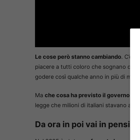
Le cose però stanno cambiando
. C’è i
piacere a tutti coloro che sognano di a
godere così qualche anno in più di merit
Ma
che cosa ha previsto il governo
di 
legge che milioni di italiani stavano as
Da ora in poi vai in pensio