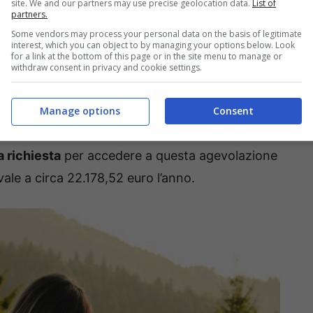
di 3 anni sull’età pensionabile per chi raggiunge
site. We and our partners may use precise geolocation data.
List of
partners.
stante questa notizia positiva,
non è tutto oro
Some vendors may process your personal data on the basis of legitimate
interest, which you can object to by managing your options below. Look
e di importi sono state aumentate. Questo
for a link at the bottom of this page or in the site menu to manage or
withdraw consent in privacy and cookie settings.
e a 64 anni invece che a 67.
no 20 anni di contributi
, purché l’importo della
Manage options
Consent
ssegno Sociale, che nel 2025 sarà pari a 538,68
 richiesta
per accedere a questa agevolazione
vale a circa 22.178,52 euro l’anno.