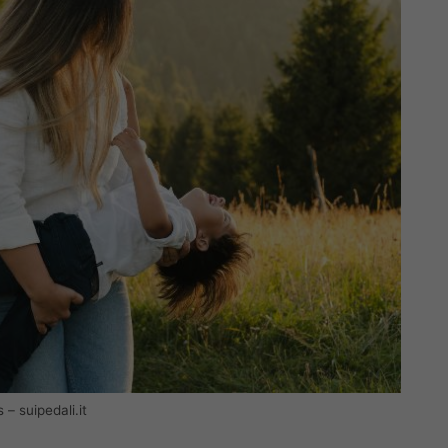
 – suipedali.it