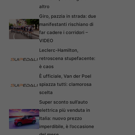
altro
Giro, pazzia in strada: due
manifestanti rischiano di
far cadere i corridori –
VIDEO
Leclerc-Hamilton,
retroscena stupefacente:
è caos
È ufficiale, Van der Poel
spiazza tutti: clamorosa
scelta
Super sconto sull’auto
elettrica più venduta in
Italia: nuovo prezzo
imperdibile, è l’occasione
del mese