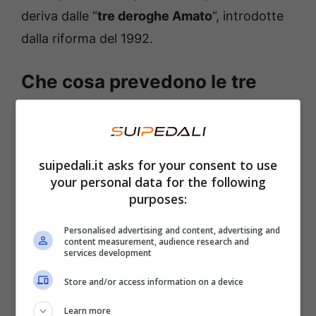
deriva dalle “
tre deroghe Amato
“, introdotte
dalla riforma del 1992.
Che cosa prevedono le tre
“deroghe Amato”
La riforma Amato, entrata in vigore nel
suipedali.it asks for your consent to use
lontano 1992, è ancora valida. Essa ha
your personal data for the following
introdotto delle
eccezioni al requisito
purposes:
minimo
che prevede 20 anni di contributi per
Personalised advertising and content, advertising and
la pensione di vecchiaia. Al momento sono
content measurement, audience research and
services development
tre le deroghe in vigore. La
prima
è quella che
riguarda chi ha autorizzato alla prosecuzione
Store and/or access information on a device
volontaria entro il 31 dicembre 1992. La
Learn more