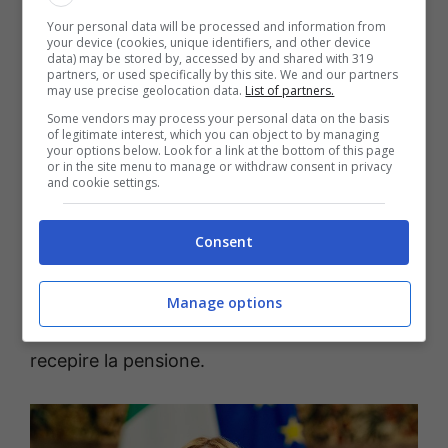
seconda
chi ha un’anzianità assicurativa di
Your personal data will be processed and information from
your device (cookies, unique identifiers, and other device
almeno 25 anni e copertura contributiva
data) may be stored by, accessed by and shared with 319
partners, or used specifically by this site. We and our partners
ridotta per almeno 10 anni.
may use precise geolocation data.
List of partners.
Some vendors may process your personal data on the basis
Infine c’è la
terza
, ovvero quella che riguarda
of legitimate interest, which you can object to by managing
your options below. Look for a link at the bottom of this page
chi ha maturato 15 anni di contributi entro il
or in the site menu to manage or withdraw consent in privacy
and cookie settings.
31 dicembre 1992. Sono compresi sotto
questo tipo di definizione tutti i tipi di
Consent
contributi, compresi quelli figurativi e
volontari. Tale legge
tutela chi ha pochi anni
Manage options
di contributi
, ma comunque ha il diritto di
recepire la pensione.