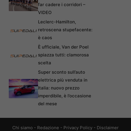
far cadere i corridori –
VIDEO
Leclerc-Hamilton,
retroscena stupefacente:
è caos
È ufficiale, Van der Poel
spiazza tutti: clamorosa
scelta
Super sconto sull’auto
elettrica più venduta in
Italia: nuovo prezzo
imperdibile, è l’occasione
del mese
Chi siamo
-
Redazione
-
Privacy Policy
-
Disclaimer