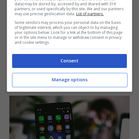
dispositivo.
data) may be stored by, accessed by and shared with 319
partners, or used specifically by this site. We and our partners
may use precise geolocation data.
List of partners.
Tra i
malware più diffusi e pericolosi
degli
Some vendors may process your personal data on the basis
of legitimate interest, which you can object to by managing
ultimi mesi vi è il
Trojan Amadey
, che mira a
your options below. Look for a link at the bottom of this page
or in the site menu to manage or withdraw consent in privacy
sottrarre le password e installare strumenti
and cookie settings.
per il controllo da remoto del dispositivo. C’è
Consent
anche il
Lumma Stealer
, che invece è
progettato per rubare dati relativi a cookie,
Manage options
password e criptovalute.