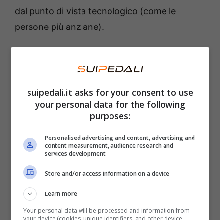
dal punto di vista tecnologico (come le
persone più anziane).
Stai attento alla nuova truffa
informatica
suipedali.it asks for your consent to use
Lo strumento più utilizzato al giorno d’oggi
your personal data for the following
purposes:
sono i
falsi Captcha
. Secondo un rapporto di
Kaspersky, questi attacchi sono veicolati da
Personalised advertising and content, advertising and
content measurement, audience research and
annunci web fraudolenti che mirano a far
services development
cliccare dei link che portano a loro volta a
Store and/or access information on a device
pagine fraudolente. Una volta interagito con i
Learn more
codici Captcha falsi, viene seguito un
comando
che scarica un malware sul
Your personal data will be processed and information from
your device (cookies, unique identifiers, and other device