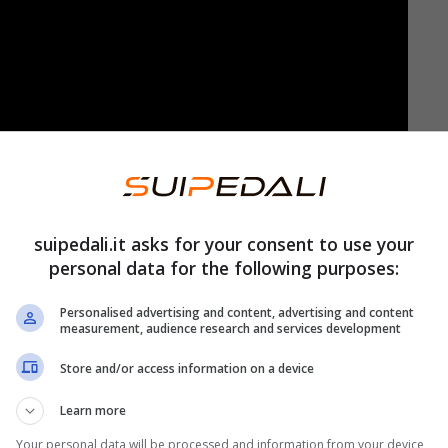
sumi elettrici
è diventato una priorità per la
n l’aumento dell’energia, la situazione è davvero
suipedali.it asks for your consent to use your
personal data for the following purposes:
Personalised advertising and content, advertising and content
mette di abbassare in modo drastico la spesa
measurement, audience research and services development
 hanno negli ultimi giorni dato un consiglio per cui
Store and/or access information on a device
di carta di alluminio
. Ma in che modo esso
Learn more
Your personal data will be processed and information from your device