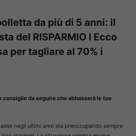
lletta da più di 5 anni: il
ista del RISPARMIO I Ecco
a per tagliare al 70% i
n consiglio da seguire che abbasserà le tue
 paese negli ultimi anni sta preoccupando sempre
er i loro risparmi. La situazione sembra essere