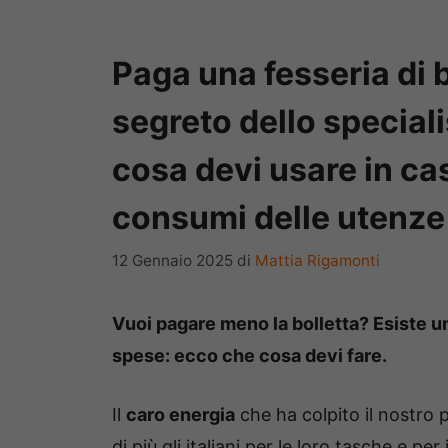
Paga una fesseria di bo
segreto dello special
cosa devi usare in cas
consumi delle utenze
12 Gennaio 2025
di
Mattia Rigamonti
Vuoi pagare meno la bolletta? Esiste u
spese: ecco che cosa devi fare.
Il
caro energia
che ha colpito il nostro
di più gli italiani per le loro tasche e p