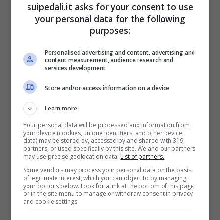
dei modi.
suipedali.it asks for your consent to use
your personal data for the following
purposes:
Victor Osimhen, l’avventura in
Turchia inizia male
Personalised advertising and content, advertising and
content measurement, audience research and
services development
A parlare dell’arrivo di Osimhen al Galatasaray
Store and/or access information on a device
è stato
Selchuk Manav
, corrispondente della
Learn more
Gazzetta dello Sport a Istanbul. È stato lui
Your personal data will be processed and information from
infatti a svelare i dettagli a proposito della
your device (cookies, unique identifiers, and other device
data) may be stored by, accessed by and shared with 319
nuova avventura del calciatore nigeriano.
Un
partners, or used specifically by this site. We and our partners
may use precise geolocation data.
List of partners.
arrivo che potrebbe sconvolgere in modo
Some vendors may process your personal data on the basis
importante gli equilibri all’interno della
of legitimate interest, which you can object to by managing
your options below. Look for a link at the bottom of this page
squadra turca
, in particolare alla luce di un
or in the site menu to manage or withdraw consent in privacy
and cookie settings.
fatto recente.