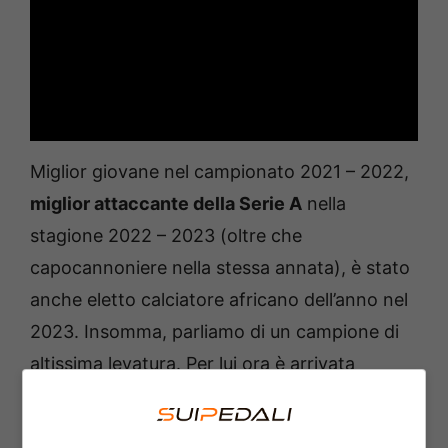
Miglior giovane nel campionato 2021 – 2022,
miglior attaccante della Serie A
nella
stagione 2022 – 2023 (oltre che
capocannoniere nella stessa annata), è stato
anche eletto calciatore africano dell’anno nel
2023. Insomma, parliamo di un campione di
altissima levatura. Per lui ora è arrivata
l’esperienza in prestito al Galatasaray
, che
però non sembra essere iniziata nel migliore