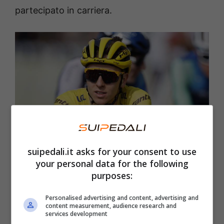
partecipato in carriera.
suipedali.it asks for your consent to use
your personal data for the following
Pogacar, annuncio ufficiale: sarà al via di due Classiche
purposes:
Monumento – suipedali.it (Foto Ansa)
Personalised advertising and content, advertising and
content measurement, audience research and
“
Inizialmente era previsto che Tadej
services development