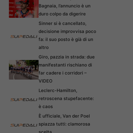
Bagnaia, l’annuncio è un
duro colpo da digerire
Sinner si è cancellato,
decisione improvvisa poco
fa: il suo posto è già di un
altro
Giro, pazzia in strada: due
manifestanti rischiano di
far cadere i corridori –
VIDEO
Leclerc-Hamilton,
retroscena stupefacente:
è caos
È ufficiale, Van der Poel
spiazza tutti: clamorosa
scelta