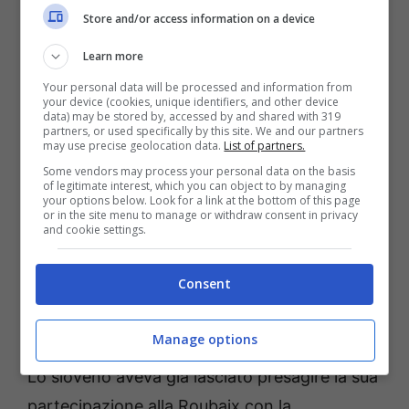
partecipasse sia alla E3 Saxo Classiche che
Store and/or access information on a device
alla Gand Wevelgem. Dopo averne discusso
Learn more
con la squadra, si è deciso di modificare il suo
calendario per permettergli di focalizzarsi sul
Your personal data will be processed and information from
your device (cookies, unique identifiers, and other device
Giro delle Fiandre e la Parigi-Roubaix con
data) may be stored by, accessed by and shared with 319
partners, or used specifically by this site. We and our partners
l’obiettivo di
essere al massimo per queste
may use precise geolocation data.
List of partners.
Some vendors may process your personal data on the basis
due corse iconiche
“, questo il comunicato
of legitimate interest, which you can object to by managing
your options below. Look for a link at the bottom of this page
con cui la UAE Emirates ha ufficializzato la
or in the site menu to manage or withdraw consent in privacy
and cookie settings.
decisione di Pogacar, evidentemente
motivatissimo nell’andarsi a prendere l’unica
Consent
Classica Monumento che manca al suo
palmares.
Manage options
Lo sloveno aveva già lasciato presagire la sua
partecipazione alla Roubaix con la