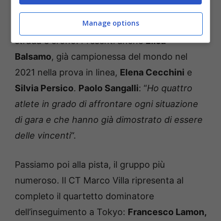
Tra le donne, invece, doppio impegno per
Manage options
Elisa Longo Borghini
che si dividerà tra
strada e crono. Presenti anche
Elisa
Balsamo
, già campionessa del mondo nel
2021 nella prova in linea,
Elena Cecchini
e
Silvia Persico
.
Paolo Sangalli
: “
Ho quattro
atlete in grado di affrontare ogni situazione
di gara e che hanno già dimostrato di essere
delle vincenti
“.
Passiamo poi alla pista, il gruppo più
numeroso. Il CT Marco Villa ripresenta al
completo il quartetto dominatore
dell’inseguimento a Tokyo:
Francesco Lamon,