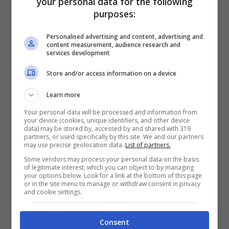
your personal data for the following
Il campione italiano
Alberto Bettiol
sarà
purposes:
affiancato da
Luca Mozzato
ed
Elia Viviani
Personalised advertising and content, advertising and
nella gara in linea.
Daniele Bennati
: “
Alberto
content measurement, audience research and
services development
ha trovato la continuità di rendimento che gli
Store and/or access information on a device
avevo chiesto e sono sicuro che saprà
tenere fede alle aspettative. Luca quest’anno
Learn more
ha avuto una importante crescita e adesso
Your personal data will be processed and information from
your device (cookies, unique identifiers, and other device
sta lavorando bene proprio in previsione
data) may be stored by, accessed by and shared with 319
partners, or used specifically by this site. We and our partners
dell’Olimpiade. La scelta di Elia Viviani è stata
may use precise geolocation data.
List of partners.
collegiale e funzionale alle necessità della
Some vendors may process your personal data on the basis
of legitimate interest, which you can object to by managing
pista. Comunque la sua esperienza ci
your options below. Look for a link at the bottom of this page
or in the site menu to manage or withdraw consent in privacy
permetterà di controllare la prova
and cookie settings.
soprattutto nelle fasi iniziali
“.
Consent