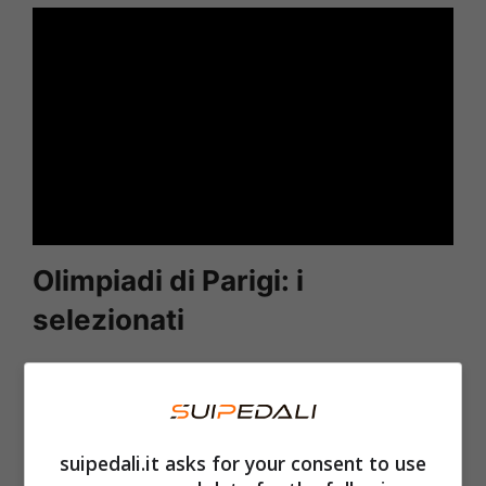
Olimpiadi di Parigi: i
selezionati
Per la strada sono otto in tutto, 4 uomini e 4
donne.
Filippo Ganna
,
Alberto Bettiol
e
Elisa
Longo Borghini
correranno la crono.
suipedali.it asks for your consent to use